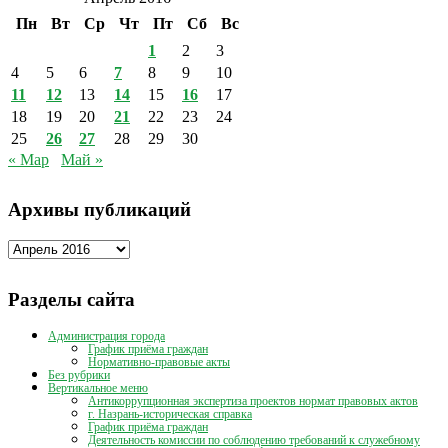
Пн
Вт
Ср
Чт
Пт
Сб
Вс
1
2
3
4
5
6
7
8
9
10
11
12
13
14
15
16
17
18
19
20
21
22
23
24
25
26
27
28
29
30
« Мар
Май »
Архивы публикаций
Архивы
публикаций
Разделы сайта
Администрация города
График приёма граждан
Нормативно-правовые акты
Без рубрики
Вертикальное меню
Антикоррупционная экспертиза проектов нормат правовых актов
г. Назрань-историческая справка
График приёма граждан
Деятельность комиссии по соблюдению требований к служебному