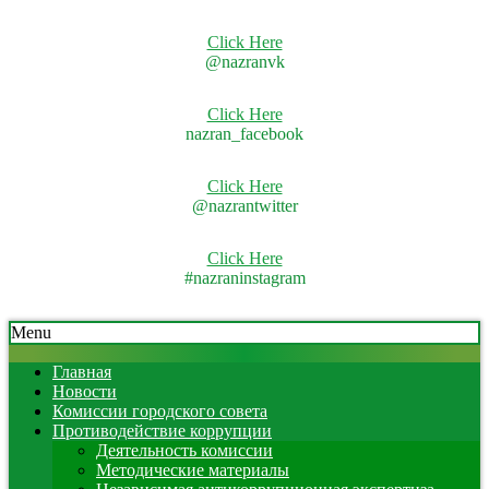
Click Here
@nazranvk
Click Here
nazran_facebook
Click Here
@nazrantwitter
Click Here
#nazraninstagram
Skip
Secondary
Menu
to
Navigation
content
Menu
Главная
Новости
Комиссии городского совета
Противодействие коррупции
Деятельность комиссии
Методические материалы