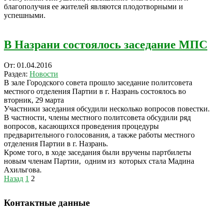
благополучия ее жителей являются плодотворными и
успешными.
В Назрани состоялось заседание МПС
2016-
От:
01.04.2016
04-
Раздел:
Новости
01
В зале Городского совета прошло заседание политсовета
местного отделения Партии в г. Назрань состоялось во
вторник, 29 марта
Участники заседания обсудили несколько вопросов повестки.
В частности, члены местного политсовета обсудили ряд
вопросов, касающихся проведения процедуры
предварительного голосования, а также работы местного
отделения Партии в г. Назрань.
Кроме того, в ходе заседания были вручены партбилеты
новым членам Партии, одним из которых стала Мадина
Ахильгова.
Пагинация
Назад
1
2
записей
Контактные данные