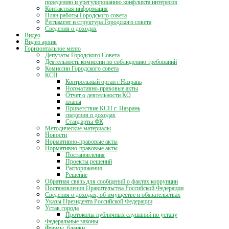
поведению и урегулированию конфликта интересов
Контактная информация
План работы Городского совета
Регламент и структура Городского совета
Сведения о доходах
Видео
Видео архив
Горизонтальное меню
Депутаты Городского Совета
Деятельность комиссии по соблюдению требований
Комиссии Городского совета
КСП
Контрольный орган г.Назрань
Нормативно-правовые акты
Отчет о деятельности КО
планы
Приветствие КСП г. Назрань
сведения о доходах
Стандарты ФК
Методические материалы
Новости
Нормативно-правовые акты
Нормативно-правовые акты
Постановления
Проекты решений
Распоряжения
Решение
Обратная связь для сообщений о фактах коррупции
Постановления Правительства Российской Федерации
Сведения о доходах, об имуществе и обязательствах
Указы Президента Российской Федерации
Устав города
Протоколы публичных слушаний по уставу
Федеральные законы
Формы, бланки