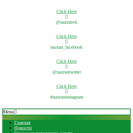
Click Here
@nazranvk
Click Here
nazran_facebook
Click Here
@nazrantwitter
Click Here
#nazraninstagram
Skip
Secondary
Menu
to
Navigation
content
Menu
Главная
Новости