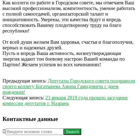
Как коллеги по работе в Городском совете, мы отмечаем Ваш
высокий профессионализм, компетентность, умение работать
с полной самоотдачей, организаторский талант и
инициативность. Уверены, эти качества будут и впредь
способствовать Вашему плодотворному труду на благо
республики!
От всей души желаем Вам здоровья, счастья и благополучия,
верных и надежных друзей.
Пусть и впредь Ваша активность, жизнеутверждающая
энергия задают тон боевому настрою Вашей команды по
Партии! Желаем успехов во всех начинаниях!
2019-
Предыдущая запись:
Депутаты Городского совета поздравили
01-
своего коллегу Богатырева Амира Гамидовича с днем
17
рождения!
Следующая запись:
23 января 2019 года прошло заседание
комиссии депутатов г. Назрань
Контактные данные
Search