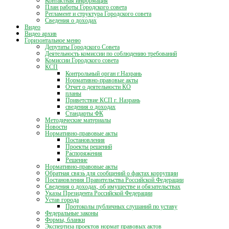
Контактная информация
План работы Городского совета
Регламент и структура Городского совета
Сведения о доходах
Видео
Видео архив
Горизонтальное меню
Депутаты Городского Совета
Деятельность комиссии по соблюдению требований
Комиссии Городского совета
КСП
Контрольный орган г.Назрань
Нормативно-правовые акты
Отчет о деятельности КО
планы
Приветствие КСП г. Назрань
сведения о доходах
Стандарты ФК
Методические материалы
Новости
Нормативно-правовые акты
Постановления
Проекты решений
Распоряжения
Решение
Нормативно-правовые акты
Обратная связь для сообщений о фактах коррупции
Постановления Правительства Российской Федерации
Сведения о доходах, об имуществе и обязательствах
Указы Президента Российской Федерации
Устав города
Протоколы публичных слушаний по уставу
Федеральные законы
Формы, бланки
Экспертиза проектов нормат правовых актов