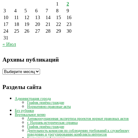
1
2
3
4
5
6
7
8
9
10
11
12
13
14
15
16
17
18
19
20
21
22
23
24
25
26
27
28
29
30
31
« Июл
Архивы публикаций
Архивы
публикаций
Разделы сайта
Администрация города
График приёма граждан
Нормативно-правовые акты
Без рубрики
Вертикальное меню
Антикоррупционная экспертиза проектов нормат правовых актов
г. Назрань-историческая справка
График приёма граждан
Деятельность комиссии по соблюдению требований к служебному
поведению и урегулированию конфликта интересов