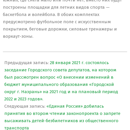
южных, где снега мало или почти нет, вместо них будут
построены площадки для летних видов спорта —
баскетбола и волейбола. В обоих комплектах
предусмотрено футбольное поле с искусственным
покрытием, беговые дорожки, силовые тренажеры и
воркаут-зоны.
2021-
02-
Предыдущая запись:
28 января 2021 г. состоялось
05
заседание Городского совета депутатов, на котором
был рассмотрен вопрос «О внесении изменений в
бюджет муниципального образования «Городской
округ г. Назрань» на 2021 год и на плановый период
2022 и 2023 годов».
Следующая запись:
«Единая Россия» добилась
принятия во втором чтении законопроекта о запрете
высаживать детей-безбилетников из общественного
транспорта