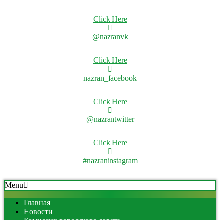
Click Here
@nazranvk
Click Here
nazran_facebook
Click Here
@nazrantwitter
Click Here
#nazraninstagram
Skip
Secondary
Menu
to
Navigation
content
Menu
Главная
Новости