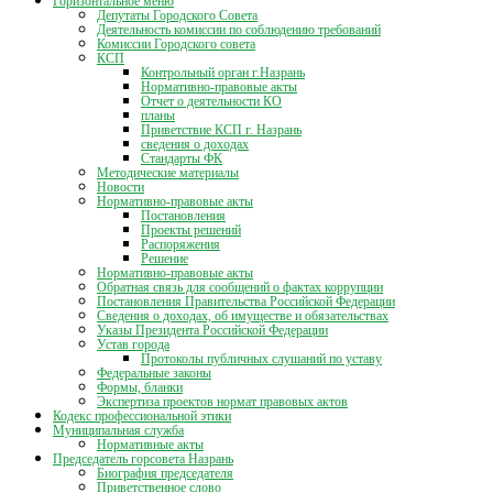
Горизонтальное меню
Депутаты Городского Совета
Деятельность комиссии по соблюдению требований
Комиссии Городского совета
КСП
Контрольный орган г.Назрань
Нормативно-правовые акты
Отчет о деятельности КО
планы
Приветствие КСП г. Назрань
сведения о доходах
Стандарты ФК
Методические материалы
Новости
Нормативно-правовые акты
Постановления
Проекты решений
Распоряжения
Решение
Нормативно-правовые акты
Обратная связь для сообщений о фактах коррупции
Постановления Правительства Российской Федерации
Сведения о доходах, об имуществе и обязательствах
Указы Президента Российской Федерации
Устав города
Протоколы публичных слушаний по уставу
Федеральные законы
Формы, бланки
Экспертиза проектов нормат правовых актов
Кодекс профессиональной этики
Муниципальная служба
Нормативные акты
Председатель горсовета Назрань
Биография председателя
Приветственное слово