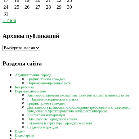
17
18
19
20
21
22
23
24
25
26
27
28
29
30
31
« Июл
Архивы публикаций
Архивы
публикаций
Разделы сайта
Администрация города
График приёма граждан
Нормативно-правовые акты
Без рубрики
Вертикальное меню
Антикоррупционная экспертиза проектов нормат правовых актов
г. Назрань-историческая справка
График приёма граждан
Деятельность комиссии по соблюдению требований к служебному
поведению и урегулированию конфликта интересов
Контактная информация
План работы Городского совета
Регламент и структура Городского совета
Сведения о доходах
Видео
Видео архив