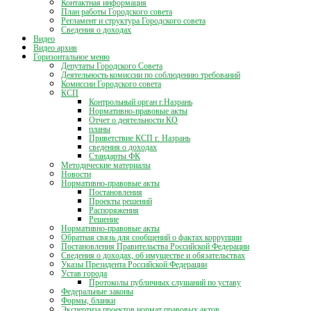
Контактная информация
План работы Городского совета
Регламент и структура Городского совета
Сведения о доходах
Видео
Видео архив
Горизонтальное меню
Депутаты Городского Совета
Деятельность комиссии по соблюдению требований
Комиссии Городского совета
КСП
Контрольный орган г.Назрань
Нормативно-правовые акты
Отчет о деятельности КО
планы
Приветствие КСП г. Назрань
сведения о доходах
Стандарты ФК
Методические материалы
Новости
Нормативно-правовые акты
Постановления
Проекты решений
Распоряжения
Решение
Нормативно-правовые акты
Обратная связь для сообщений о фактах коррупции
Постановления Правительства Российской Федерации
Сведения о доходах, об имуществе и обязательствах
Указы Президента Российской Федерации
Устав города
Протоколы публичных слушаний по уставу
Федеральные законы
Формы, бланки
Экспертиза проектов нормат правовых актов