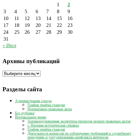
1
2
3
4
5
6
7
8
9
10
11
12
13
14
15
16
17
18
19
20
21
22
23
24
25
26
27
28
29
30
31
« Июл
Архивы публикаций
Архивы
публикаций
Разделы сайта
Администрация города
График приёма граждан
Нормативно-правовые акты
Без рубрики
Вертикальное меню
Антикоррупционная экспертиза проектов нормат правовых актов
г. Назрань-историческая справка
График приёма граждан
Деятельность комиссии по соблюдению требований к служебному
поведению и урегулированию конфликта интересов