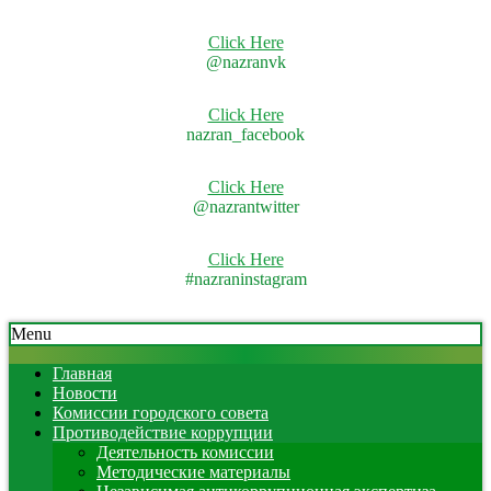
Click Here
@nazranvk
Click Here
nazran_facebook
Click Here
@nazrantwitter
Click Here
#nazraninstagram
Skip
Secondary
Menu
to
Navigation
content
Menu
Главная
Новости
Комиссии городского совета
Противодействие коррупции
Деятельность комиссии
Методические материалы