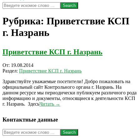
Search
Рубрика:
Приветствие КСП
г. Назрань
Приветствие КСП г. Назрань
2014-
От:
19.08.2014
08-
Раздел:
Приветствие КСП г. Назрань
19
Здравствуйте уважаемые посетители! Добро пожаловать на
официальный сайт Контрольного органа г. Назрань. На
данном ресурсе мы периодически публикуем различного рода
информацию и документы, относящиеся к деятельности КСП
г. Назрань. Здесь
Читать →
Контактные данные
Search