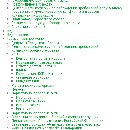
г. Назрань-историческая справка
График приёма граждан
Деятельность комиссии по соблюдению требований к служебному
поведению и урегулированию конфликта интересов
Контактная информация
План работы Городского совета
Регламент и структура Городского совета
Сведения о доходах
Видео
Видео архив
Горизонтальное меню
Депутаты Городского Совета
Деятельность комиссии по соблюдению требований
Комиссии Городского совета
КСП
Контрольный орган г.Назрань
Нормативно-правовые акты
Отчет о деятельности КО
планы
Приветствие КСП г. Назрань
сведения о доходах
Стандарты ФК
Методические материалы
Новости
Нормативно-правовые акты
Постановления
Проекты решений
Распоряжения
Решение
Нормативно-правовые акты
Обратная связь для сообщений о фактах коррупции
Постановления Правительства Российской Федерации
Сведения о доходах, об имуществе и обязательствах
Указы Президента Российской Федерации