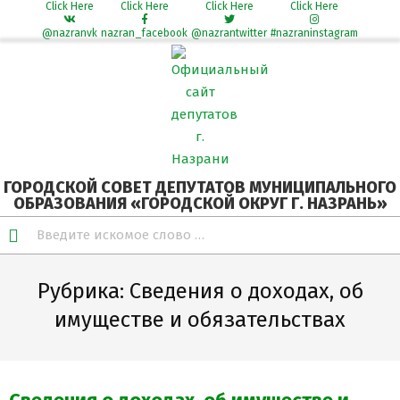
Click Here
Click Here
Click Here
Click Here
@nazranvk
nazran_facebook
@nazrantwitter
#nazraninstagram
Skip
Secondary
to
Navigation
content
Menu
ГОРОДСКОЙ СОВЕТ ДЕПУТАТОВ МУНИЦИПАЛЬНОГО
ОБРАЗОВАНИЯ «ГОРОДСКОЙ ОКРУГ Г. НАЗРАНЬ»
Search
Рубрика:
Сведения о доходах, об
имуществе и обязательствах