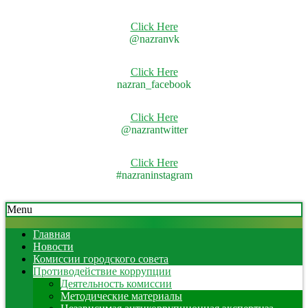
Click Here
@nazranvk
Click Here
nazran_facebook
Click Here
@nazrantwitter
Click Here
#nazraninstagram
Skip
Secondary
Menu
to
Navigation
content
Menu
Главная
Новости
Комиссии городского совета
Противодействие коррупции
Деятельность комиссии
Методические материалы