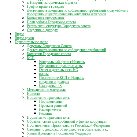
г. Назрань-историческая справка
График приёма граждан
Деятельность комиссии по соблюдению требований к служебному
поведению и урегулированию конфликта интересов
Контактная информация
План работы Городского совета
Регламент и структура Городского совета
Сведения о доходах
Видео
Видео архив
Горизонтальное меню
Депутаты Городского Совета
Деятельность комиссии по соблюдению требований
Комиссии Городского совета
КСП
Контрольный орган г.Назрань
Нормативно-правовые акты
Отчет о деятельности КО
планы
Приветствие КСП г. Назрань
сведения о доходах
Стандарты ФК
Методические материалы
Новости
Нормативно-правовые акты
Постановления
Проекты решений
Распоряжения
Решение
Нормативно-правовые акты
Обратная связь для сообщений о фактах коррупции
Постановления Правительства Российской Федерации
Сведения о доходах, об имуществе и обязательствах
Указы Президента Российской Федерации