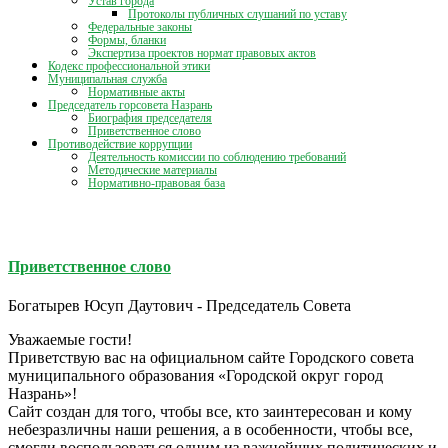
Устав города
Протоколы публичных слушаний по уставу
Федеральные законы
Формы, бланки
Экспертиза проектов нормат правовых актов
Кодекс профессиональной этики
Муниципальная служба
Нормативные акты
Председатель горсовета Назрань
Биография председателя
Приветственное слово
Противодействие коррупции
Деятельность комиссии по соблюдению требований
Методические материалы
Нормативно-правовая база
Приветственное слово
Богатырев Юсуп Даутович - Председатель Совета
Уважаемые гости!
Приветствую вас на официальном сайте Городского совета
муниципального образования «Городской округ город
Назрань»!
Сайт создан для того, чтобы все, кто заинтересован и кому
небезразличны наши решения, а в особенности, чтобы все,
смогли воспользоваться одним из важнейших политических и