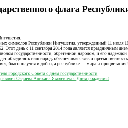
ударственного флага Республи
Ингушетия.
ных символов Республики Ингушетия, утвержденный 11 июля 19
2. Этот день с 11 сентября 2014 года является праздничным дн
олом государственности, обретенной народом, и его надеждой 
дет объединять наш народ, обеспечивая связь и преемственность
ья, благополучия и добра, а республике — мира и процветания!
еля Городского Совета с днем государственности
дравляет Оздоева Алихана Яхьяевича с Днем рождения!