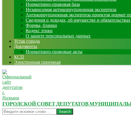
Нормативно-правовая база
Независимая антикоррупционная экспертиза
Антикоррупционная экспертиза проектов нормат п
Сведения о доходах, об имуществе и обязательствах
Формы, бланки
Кодекс этики
О защите персональных данных
Устав города
Документы
Нормативно-правовые акты
КСП
Электронная приемная
ГОРОДСКОЙ СОВЕТ ДЕПУТАТОВ МУНИЦИПАЛЬНО
Search