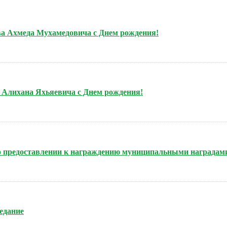
ова Ахмеда Мухамедовича с Днем рождения!
а Алихана Яхьяевича с Днем рождения!
 о предоставлении к награждению муниципальными наградам
седание