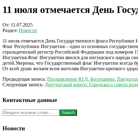
11 июля отмечается День Гос
От:
11.07.2025
Раздел:
Новости
11 июля отмечается День Государственного флага Республики 
Флаг Республики Ингушетия – один из основных государствен
геральдический регистр Российской Федерации под номером 15
Ингушетия.Флаг Ингушетии явился для ингушского народа симв
детей.Уверены, что Государственный флаг Ингушетии всегда бу
От всей души желаем всем жителям Ингушетии крепкого здоров
2025-
Предыдущая запись:
Поздравление Ю.Д. Богатырева, Председат
07-
Следующая запись:
Депутатский корпус Городского совета поз
11
Контактные данные
Search
Новости