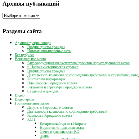
Архивы публикаций
Архивы
публикаций
Разделы сайта
Администрация города
График приёма граждан
Нормативно-правовые акты
Без рубрики
Вертикальное меню
Антикоррупционная экспертиза проектов нормат правовых актов
г. Назрань-историческая справка
График приёма граждан
Деятельность комиссии по соблюдению требований к служебному пове
Контактная информация
План работы Городского совета
Регламент и структура Городского совета
Сведения о доходах
Видео
Видео архив
Горизонтальное меню
Депутаты Городского Совета
Деятельность комиссии по соблюдению требований
Комиссии Городского совета
КСП
Контрольный орган г.Назрань
Нормативно-правовые акты
Отчет о деятельности КО
планы