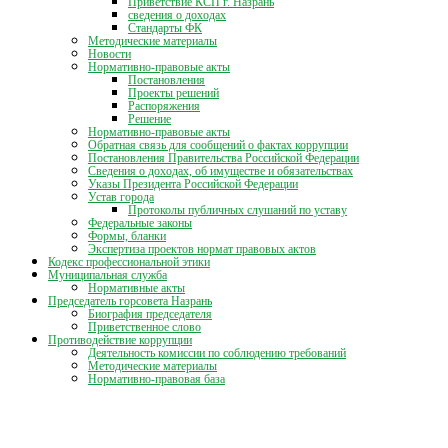
Приветствие КСП г. Назрань
сведения о доходах
Стандарты ФК
Методические материалы
Новости
Нормативно-правовые акты
Постановления
Проекты решений
Распоряжения
Решение
Нормативно-правовые акты
Обратная связь для сообщений о фактах коррупции
Постановления Правительства Российской Федерации
Сведения о доходах, об имуществе и обязательствах
Указы Президента Российской Федерации
Устав города
Протоколы публичных слушаний по уставу
Федеральные законы
Формы, бланки
Экспертиза проектов нормат правовых актов
Кодекс профессиональной этики
Муниципальная служба
Нормативные акты
Председатель горсовета Назрань
Биография председателя
Приветственное слово
Противодействие коррупции
Деятельность комиссии по соблюдению требований
Методические материалы
Нормативно-правовая база