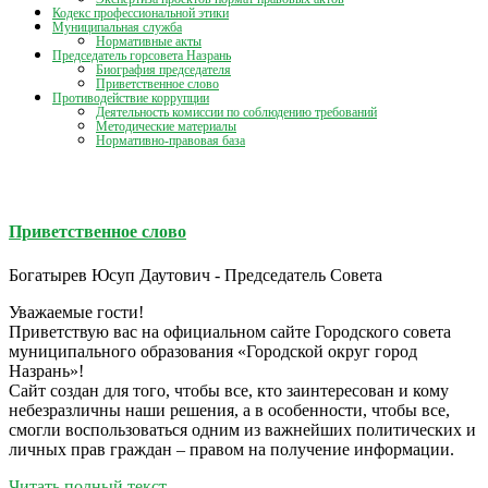
Кодекс профессиональной этики
Муниципальная служба
Нормативные акты
Председатель горсовета Назрань
Биография председателя
Приветственное слово
Противодействие коррупции
Деятельность комиссии по соблюдению требований
Методические материалы
Нормативно-правовая база
Приветственное слово
Богатырев Юсуп Даутович - Председатель Совета
Уважаемые гости!
Приветствую вас на официальном сайте Городского совета
муниципального образования «Городской округ город
Назрань»!
Сайт создан для того, чтобы все, кто заинтересован и кому
небезразличны наши решения, а в особенности, чтобы все,
смогли воспользоваться одним из важнейших политических и
личных прав граждан – правом на получение информации.
Читать полный текст