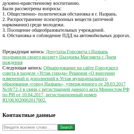
духовно-нравственному воспитанию.
Были рассмотрены вопросы:
1. Общественно- политическая обстановка в г. Назрань.
2. Распространение психотропных веществ (аптечной
наркомании) среди молодежи.
3. Посещение общеобразовательных учреждений.
4. Обстановка и соблюдение ПДД на автомобильных дорогах.
2017-
Предыдущая запись:
Депутаты Горсовета г.Назрань
04-
поздравили своего коллегу Цыздоева Магомета с Днем
13
рождения
Следующая запись:
Обнародование на сайте Городского
совета в разделе «Устав города» Решения «О внесении
изменений и дополнений в Устав муниципального
образования «город Назрань», утвержденного от 28.03.2017
№18/72-3 в связи с регистрацией данного акта Минюстом РФ
по РИ от 10.04.2017, регистрационный номер
RU063020002017002.
Контактные данные
Search