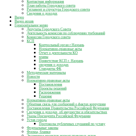
Контактная информация
План работы Городского совета
Регламент и структура Городского совета
Сведения о доходах
Видео
Видео архив
Горизонтальное меню
Депутаты Городского Совета
Деятельность комиссии по соблюдению требований
Комиссии Городского совета
КСП
Контрольный орган г.Назрань
Нормативно-правовые акты
Отчет о деятельности КО
планы
Приветствие КСП г. Назрань
сведения о доходах
Стандарты ФК
Методические материалы
Новости
Нормативно-правовые акты
Постановления
Проекты решений
Распоряжения
Решение
Нормативно-правовые акты
Обратная связь для сообщений о фактах коррупции
Постановления Правительства Российской Федерации
Сведения о доходах, об имуществе и обязательствах
Указы Президента Российской Федерации
Устав города
Протоколы публичных слушаний по уставу
Федеральные законы
Формы, бланки
Экспертиза проектов нормат правовых актов