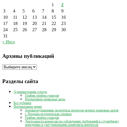
1
2
3
4
5
6
7
8
9
10
11
12
13
14
15
16
17
18
19
20
21
22
23
24
25
26
27
28
29
30
31
« Июл
Архивы публикаций
Архивы
публикаций
Разделы сайта
Администрация города
График приёма граждан
Нормативно-правовые акты
Без рубрики
Вертикальное меню
Антикоррупционная экспертиза проектов нормат правовых актов
г. Назрань-историческая справка
График приёма граждан
Деятельность комиссии по соблюдению требований к служебному
поведению и урегулированию конфликта интересов