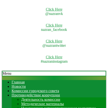
Click Here
@nazranvk
Click Here
nazran_facebook
Click Here
@nazrantwitter
Click Here
#nazraninstagram
Skip
Secondary
Menu
to
Navigation
content
Menu
Главная
Новости
Комиссии городского совета
Противодействие коррупции
Деятельность комиссии
Методические материалы