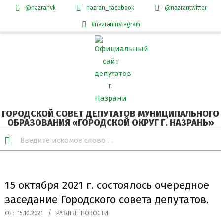
@nazranvk
nazran_facebook
@nazrantwitter
#nazraninstagram
Skip
Secondary
to
Navigation
content
Menu
ГОРОДСКОЙ СОВЕТ ДЕПУТАТОВ МУНИЦИПАЛЬНОГО
ОБРАЗОВАНИЯ «ГОРОДСКОЙ ОКРУГ Г. НАЗРАНЬ»
Search
15 октября 2021 г. состоялось очередное
заседание Городского совета депутатов.
ОТ:
15.10.2021
РАЗДЕЛ:
НОВОСТИ