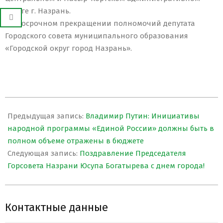
округе г. Назрань.
2.О досрочном прекращении полномочий депутата
Городского совета муниципального образования
«Городской округ город Назрань».
2021-
10-
Предыдущая запись:
Владимир Путин: Инициативы
15
народной программы «Единой России» должны быть в
полном объеме отражены в бюджете
Следующая запись:
Поздравление Председателя
Горсовета Назрани Юсупа Богатырева с днем города!
Контактные данные