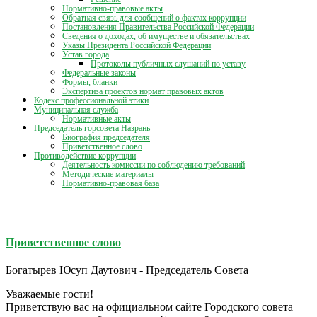
Нормативно-правовые акты
Обратная связь для сообщений о фактах коррупции
Постановления Правительства Российской Федерации
Сведения о доходах, об имуществе и обязательствах
Указы Президента Российской Федерации
Устав города
Протоколы публичных слушаний по уставу
Федеральные законы
Формы, бланки
Экспертиза проектов нормат правовых актов
Кодекс профессиональной этики
Муниципальная служба
Нормативные акты
Председатель горсовета Назрань
Биография председателя
Приветственное слово
Противодействие коррупции
Деятельность комиссии по соблюдению требований
Методические материалы
Нормативно-правовая база
Приветственное слово
Богатырев Юсуп Даутович - Председатель Совета
Уважаемые гости!
Приветствую вас на официальном сайте Городского совета