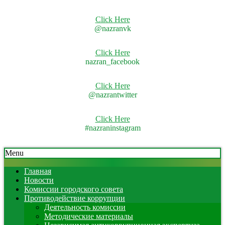
Click Here
@nazranvk
Click Here
nazran_facebook
Click Here
@nazrantwitter
Click Here
#nazraninstagram
Skip
Secondary
Menu
to
Navigation
content
Menu
Главная
Новости
Комиссии городского совета
Противодействие коррупции
Деятельность комиссии
Методические материалы