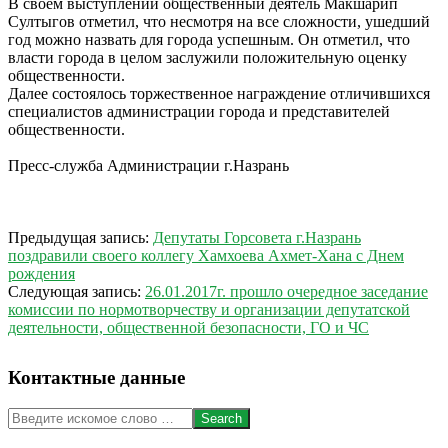
В своем выступлении общественный деятель Макшарип
Султыгов отметил, что несмотря на все сложности, ушедший
год можно назвать для города успешным. Он отметил, что
власти города в целом заслужили положительную оценку
общественности.
Далее состоялось торжественное награждение отличившихся
специалистов администрации города и представителей
общественности.
Пресс-служба Администрации г.Назрань
2017-
Предыдущая запись:
Депутаты Горсовета г.Назрань
01-
поздравили своего коллегу Хамхоева Ахмет-Хана с Днем
23
рождения
Следующая запись:
26.01.2017г. прошло очередное заседание
комиссии по нормотворчеству и организации депутатской
деятельности, общественной безопасности, ГО и ЧС
Контактные данные
Search