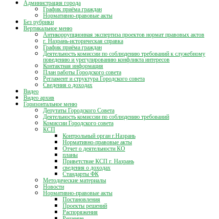
Администрация города
График приёма граждан
Нормативно-правовые акты
Без рубрики
Вертикальное меню
Антикоррупционная экспертиза проектов нормат правовых актов
г. Назрань-историческая справка
График приёма граждан
Деятельность комиссии по соблюдению требований к служебному
поведению и урегулированию конфликта интересов
Контактная информация
План работы Городского совета
Регламент и структура Городского совета
Сведения о доходах
Видео
Видео архив
Горизонтальное меню
Депутаты Городского Совета
Деятельность комиссии по соблюдению требований
Комиссии Городского совета
КСП
Контрольный орган г.Назрань
Нормативно-правовые акты
Отчет о деятельности КО
планы
Приветствие КСП г. Назрань
сведения о доходах
Стандарты ФК
Методические материалы
Новости
Нормативно-правовые акты
Постановления
Проекты решений
Распоряжения
Решение