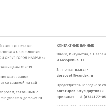
КОНТАКТНЫЕ ДАННЫЕ
Й СОВЕТ ДЕПУТАТОВ
ЛЬНОГО ОБРАЗОВАНИЯ
386100, Ингушетия, г. Назран
ОЙ ОКРУГ ГОРОД НАЗРАНЬ»
И.Базоркина, 13
 защищены © 2019
Эл. почта:
nazran-
gorsovet@yandex.ru
ние материалов
ся со ссылкой на сайт.
Председатель Городского со
Богатырев Юсуп Даутович
,
опросам, связанным с
приемная —
8 (8734) 77-0
dmin@nazran-gorsovet.ru