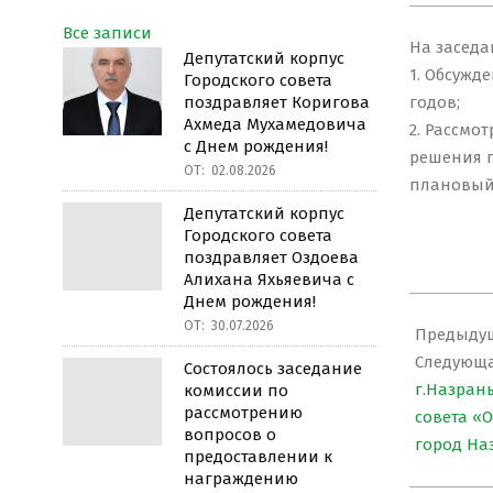
Все записи
На засед
Депутатский корпус
1. Обсужд
Городского совета
поздравляет Коригова
годов;
Ахмеда Мухамедовича
2. Рассмо
с Днем рождения!
решения г
ОТ:
02.08.2026
плановый 
Депутатский корпус
Городского совета
поздравляет Оздоева
Алихана Яхьяевича с
Днем рождения!
2023-
ОТ:
30.07.2026
12-
Предыдущ
20
Следующа
Состоялось заседание
г.Назран
комиссии по
рассмотрению
совета «
вопросов о
город Наз
предоставлении к
награждению