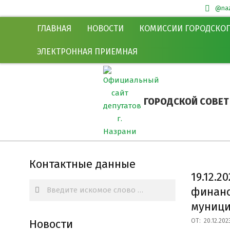
@naz
Skip
Secondary
ГЛАВНАЯ
НОВОСТИ
КОМИССИИ ГОРОДСКОГ
to
Navigation
content
Menu
ЭЛЕКТРОННАЯ ПРИЕМНАЯ
ГОРОДСКОЙ СОВЕТ
Контактные данные
19.12.2
Search
финанс
муници
Новости
ОТ:
20.12.202