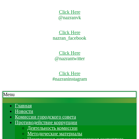
Click Here
@nazranvk
Click Here
nazran_facebook
Click Here
@nazrantwitter
Click Here
#nazraninstagram
Skip
Secondary
Menu
to
Navigation
content
Menu
Главная
Новости
Комиссии городского совета
Противодействие коррупции
Деятельность комиссии
Методические материалы