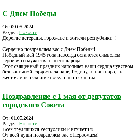
С Днем Победы
2024-
От:
09.05.2024
05-
Раздел:
Новости
09
Дорогие ветераны, горожане и жители республики !
Сердечно поздравляем вас с Днем Победы!
Победный май 1945 года навсегда останется символом
героизма и мужества нашего народа.
Этот священный праздник наполняет наши сердца чувством
безграничной гордости за нашу Родину, за наш народ, в
жесточайшей схватке победивший фашизм.
Поздравление с 1 мая от депутатов
городского Совета
2024-
От:
01.05.2024
05-
Раздел:
Новости
01
Всех трудящихся Республики Ингушетия!
От всей души поздравляем вас с Первомаем!