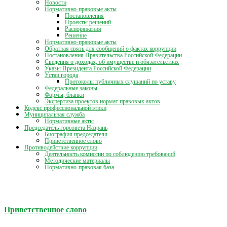
Новости
Нормативно-правовые акты
Постановления
Проекты решений
Распоряжения
Решение
Нормативно-правовые акты
Обратная связь для сообщений о фактах коррупции
Постановления Правительства Российской Федерации
Сведения о доходах, об имуществе и обязательствах
Указы Президента Российской Федерации
Устав города
Протоколы публичных слушаний по уставу
Федеральные законы
Формы, бланки
Экспертиза проектов нормат правовых актов
Кодекс профессиональной этики
Муниципальная служба
Нормативные акты
Председатель горсовета Назрань
Биография председателя
Приветственное слово
Противодействие коррупции
Деятельность комиссии по соблюдению требований
Методические материалы
Нормативно-правовая база
Приветственное слово