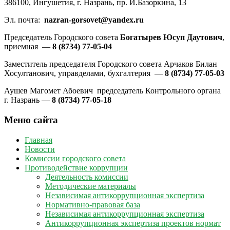
386100, Ингушетия, г. Назрань, пр. И.Базоркина, 13
Эл. почта:
nazran-gorsovet@yandex.ru
Председатель Городского совета
Богатырев Юсуп Даутович
,
приемная —
8 (8734) 77-05-04
Заместитель председателя Городского совета Арчаков Билан
Хосултанович, управделами, бухгалтерия —
8 (8734) 77-05-03
Аушев Магомет Абоевич председатель Контрольного органа
г. Назрань —
8 (8734) 77-05-18
Меню сайта
Главная
Новости
Комиссии городского совета
Противодействие коррупции
Деятельность комиссии
Методические материалы
Независимая антикоррупционная экспертиза
Нормативно-правовая база
Независимая антикоррупционная экспертиза
Антикоррупционная экспертиза проектов нормат