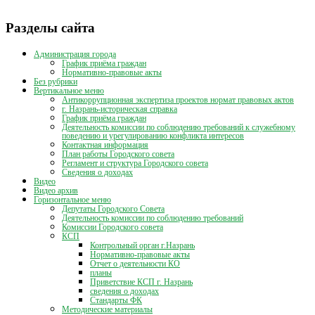
публикаций
Разделы сайта
Администрация города
График приёма граждан
Нормативно-правовые акты
Без рубрики
Вертикальное меню
Антикоррупционная экспертиза проектов нормат правовых актов
г. Назрань-историческая справка
График приёма граждан
Деятельность комиссии по соблюдению требований к служебному
поведению и урегулированию конфликта интересов
Контактная информация
План работы Городского совета
Регламент и структура Городского совета
Сведения о доходах
Видео
Видео архив
Горизонтальное меню
Депутаты Городского Совета
Деятельность комиссии по соблюдению требований
Комиссии Городского совета
КСП
Контрольный орган г.Назрань
Нормативно-правовые акты
Отчет о деятельности КО
планы
Приветствие КСП г. Назрань
сведения о доходах
Стандарты ФК
Методические материалы