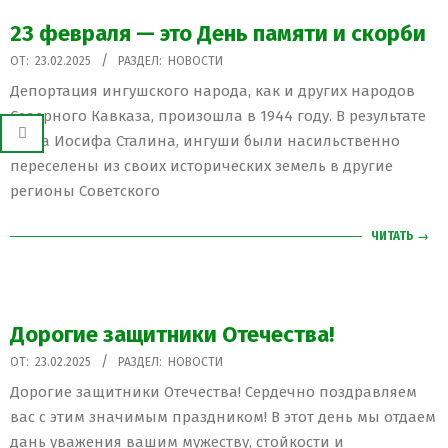
23 февраля — это День памяти и скорби
2025-
ОТ:
23.02.2025
РАЗДЕЛ:
НОВОСТИ
02-
Депортация ингушского народа, как и других народов
23
Северного Кавказа, произошла в 1944 году. В результате
указа Иосифа Сталина, ингуши были насильственно
переселены из своих исторических земель в другие
регионы Советского
ЧИТАТЬ →
Дорогие защитники Отечества!
2025-
ОТ:
23.02.2025
РАЗДЕЛ:
НОВОСТИ
02-
Дорогие защитники Отечества! Сердечно поздравляем
23
вас с этим значимым праздником! В этот день мы отдаем
дань уважения вашим мужеству, стойкости и