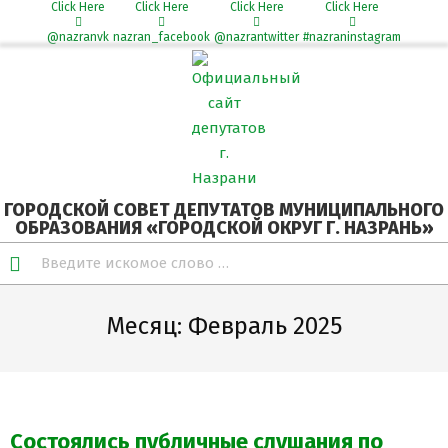
Click Here
Click Here
Click Here
Click Here
@nazranvk
nazran_facebook
@nazrantwitter
#nazraninstagram
Skip
Secondary
to
Navigation
content
Menu
ГОРОДСКОЙ СОВЕТ ДЕПУТАТОВ МУНИЦИПАЛЬНОГО
ОБРАЗОВАНИЯ «ГОРОДСКОЙ ОКРУГ Г. НАЗРАНЬ»
Search
Месяц:
Февраль 2025
Состоялись публичные слушания по