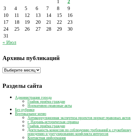
1
2
3
4
5
6
7
8
9
10
11
12
13
14
15
16
17
18
19
20
21
22
23
24
25
26
27
28
29
30
31
« Июл
Архивы публикаций
Архивы
публикаций
Разделы сайта
Администрация города
График приёма граждан
Нормативно-правовые акты
Без рубрики
Вертикальное меню
Антикоррупционная экспертиза проектов нормат правовых актов
г. Назрань-историческая справка
График приёма граждан
Деятельность комиссии по соблюдению требований к служебному
поведению и урегулированию конфликта интересов
Контактная информация