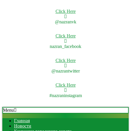
Click Here
@nazranvk
Click Here
nazran_facebook
Click Here
@nazrantwitter
Click Here
#nazraninstagram
Skip
Secondary
Menu
to
Navigation
content
Menu
Главная
Новости