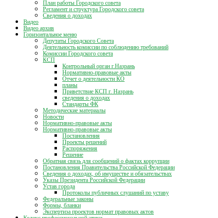
План работы Городского совета
Регламент и структура Городского совета
Сведения о доходах
Видео
Видео архив
Горизонтальное меню
Депутаты Городского Совета
Деятельность комиссии по соблюдению требований
Комиссии Городского совета
КСП
Контрольный орган г.Назрань
Нормативно-правовые акты
Отчет о деятельности КО
планы
Приветствие КСП г. Назрань
сведения о доходах
Стандарты ФК
Методические материалы
Новости
Нормативно-правовые акты
Нормативно-правовые акты
Постановления
Проекты решений
Распоряжения
Решение
Обратная связь для сообщений о фактах коррупции
Постановления Правительства Российской Федерации
Сведения о доходах, об имуществе и обязательствах
Указы Президента Российской Федерации
Устав города
Протоколы публичных слушаний по уставу
Федеральные законы
Формы, бланки
Экспертиза проектов нормат правовых актов