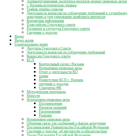
Антикоррупционная экспертиза проектов нормат правовых актов
г. Назрань-историческая справка
График приёма граждан
Деятельность комиссии по соблюдению требований к служебному
поведению и урегулированию конфликта интересов
Контактная информация
План работы Городского совета
Регламент и структура Городского совета
Сведения о доходах
Видео
Видео архив
Горизонтальное меню
Депутаты Городского Совета
Деятельность комиссии по соблюдению требований
Комиссии Городского совета
КСП
Контрольный орган г.Назрань
Нормативно-правовые акты
Отчет о деятельности КО
планы
Приветствие КСП г. Назрань
сведения о доходах
Стандарты ФК
Методические материалы
Новости
Нормативно-правовые акты
Постановления
Проекты решений
Распоряжения
Решение
Нормативно-правовые акты
Обратная связь для сообщений о фактах коррупции
Постановления Правительства Российской Федерации
Сведения о доходах, об имуществе и обязательствах
Указы Президента Российской Федерации