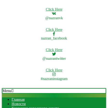
Click Here
@nazranvk
Click Here
nazran_facebook
Click Here
@nazrantwitter
Click Here
#nazraninstagram
Skip
Secondary
Menu
to
Navigation
content
Menu
Главная
Новости