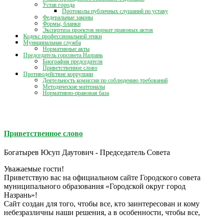
Устав города
Протоколы публичных слушаний по уставу
Федеральные законы
Формы, бланки
Экспертиза проектов нормат правовых актов
Кодекс профессиональной этики
Муниципальная служба
Нормативные акты
Председатель горсовета Назрань
Биография председателя
Приветственное слово
Противодействие коррупции
Деятельность комиссии по соблюдению требований
Методические материалы
Нормативно-правовая база
Приветственное слово
Богатырев Юсуп Даутович - Председатель Совета
Уважаемые гости!
Приветствую вас на официальном сайте Городского совета
муниципального образования «Городской округ город
Назрань»!
Сайт создан для того, чтобы все, кто заинтересован и кому
небезразличны наши решения, а в особенности, чтобы все,