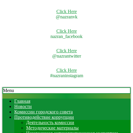
Click Here
@nazranvk
Click Here
nazran_facebook
Click Here
@nazrantwitter
Click Here
#nazraninstagram
Skip
Secondary
Menu
to
Navigation
content
Menu
Главная
Новости
Комиссии городского совета
Противодействие коррупции
Деятельность комиссии
Методические материалы