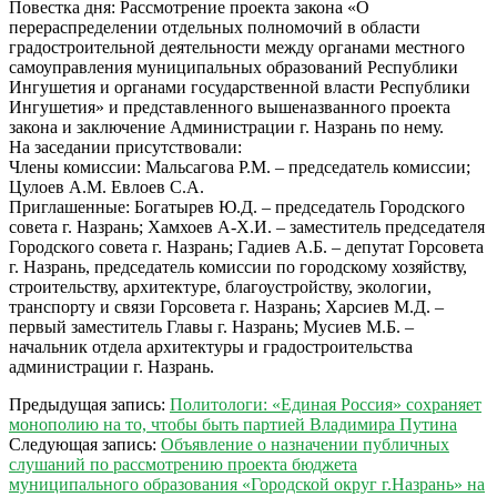
Повестка дня: Рассмотрение проекта закона «О
перераспределении отдельных полномочий в области
градостроительной деятельности между органами местного
самоуправления муниципальных образований Республики
Ингушетия и органами государственной власти Республики
Ингушетия» и представленного вышеназванного проекта
закона и заключение Администрации г. Назрань по нему.
На заседании присутствовали:
Члены комиссии: Мальсагова Р.М. – председатель комиссии;
Цулоев А.М. Евлоев С.А.
Приглашенные: Богатырев Ю.Д. – председатель Городского
совета г. Назрань; Хамхоев А-Х.И. – заместитель председателя
Городского совета г. Назрань; Гадиев А.Б. – депутат Горсовета
г. Назрань, председатель комиссии по городскому хозяйству,
строительству, архитектуре, благоустройству, экологии,
транспорту и связи Горсовета г. Назрань; Харсиев М.Д. –
первый заместитель Главы г. Назрань; Мусиев М.Б. –
начальник отдела архитектуры и градостроительства
администрации г. Назрань.
2021-
Предыдущая запись:
Политологи: «Единая Россия» сохраняет
12-
монополию на то, чтобы быть партией Владимира Путина
08
Следующая запись:
Объявление о назначении публичных
слушаний по рассмотрению проекта бюджета
муниципального образования «Городской округ г.Назрань» на