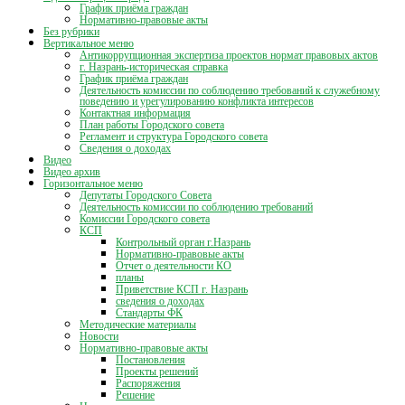
График приёма граждан
Нормативно-правовые акты
Без рубрики
Вертикальное меню
Антикоррупционная экспертиза проектов нормат правовых актов
г. Назрань-историческая справка
График приёма граждан
Деятельность комиссии по соблюдению требований к служебному
поведению и урегулированию конфликта интересов
Контактная информация
План работы Городского совета
Регламент и структура Городского совета
Сведения о доходах
Видео
Видео архив
Горизонтальное меню
Депутаты Городского Совета
Деятельность комиссии по соблюдению требований
Комиссии Городского совета
КСП
Контрольный орган г.Назрань
Нормативно-правовые акты
Отчет о деятельности КО
планы
Приветствие КСП г. Назрань
сведения о доходах
Стандарты ФК
Методические материалы
Новости
Нормативно-правовые акты
Постановления
Проекты решений
Распоряжения
Решение