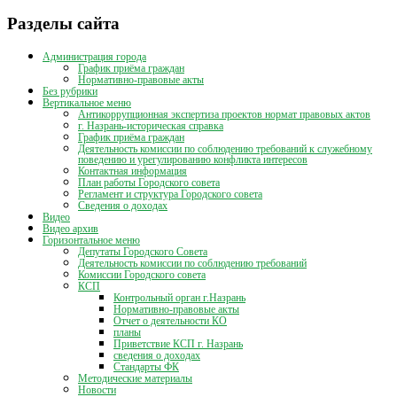
Разделы сайта
Администрация города
График приёма граждан
Нормативно-правовые акты
Без рубрики
Вертикальное меню
Антикоррупционная экспертиза проектов нормат правовых актов
г. Назрань-историческая справка
График приёма граждан
Деятельность комиссии по соблюдению требований к служебному
поведению и урегулированию конфликта интересов
Контактная информация
План работы Городского совета
Регламент и структура Городского совета
Сведения о доходах
Видео
Видео архив
Горизонтальное меню
Депутаты Городского Совета
Деятельность комиссии по соблюдению требований
Комиссии Городского совета
КСП
Контрольный орган г.Назрань
Нормативно-правовые акты
Отчет о деятельности КО
планы
Приветствие КСП г. Назрань
сведения о доходах
Стандарты ФК
Методические материалы
Новости