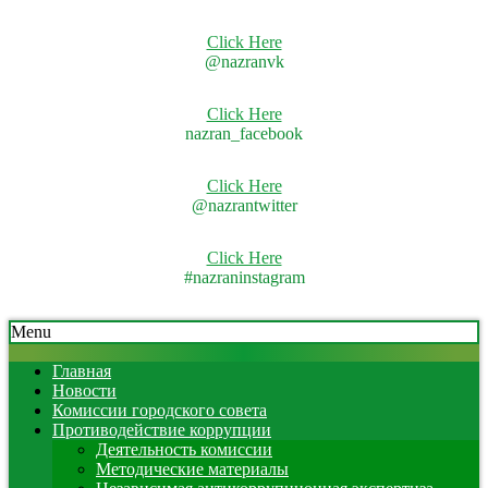
Click Here
@nazranvk
Click Here
nazran_facebook
Click Here
@nazrantwitter
Click Here
#nazraninstagram
Skip
Secondary
Menu
to
Navigation
content
Menu
Главная
Новости
Комиссии городского совета
Противодействие коррупции
Деятельность комиссии
Методические материалы