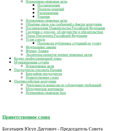
Нормативно-правовые акты
Постановления
Проекты решений
Распоряжения
Решение
Нормативно-правовые акты
Обратная связь для сообщений о фактах коррупции
Постановления Правительства Российской Федерации
Сведения о доходах, об имуществе и обязательствах
Указы Президента Российской Федерации
Устав города
Протоколы публичных слушаний по уставу
Федеральные законы
Формы, бланки
Экспертиза проектов нормат правовых актов
Кодекс профессиональной этики
Муниципальная служба
Нормативные акты
Председатель горсовета Назрань
Биография председателя
Приветственное слово
Противодействие коррупции
Деятельность комиссии по соблюдению требований
Методические материалы
Нормативно-правовая база
Приветственное слово
Богатырев Юсуп Даутович - Председатель Совета