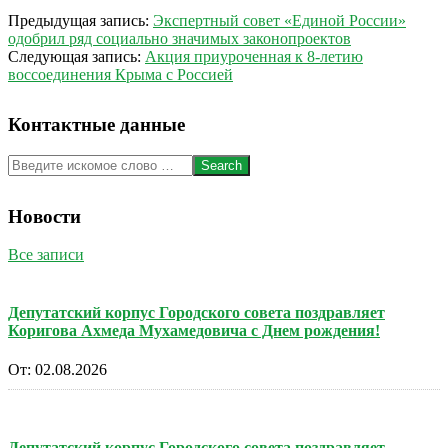
2022-
Предыдущая запись:
Экспертный совет «Единой России»
03-
одобрил ряд социально значимых законопроектов
18
Следующая запись:
Акция приуроченная к 8-летию
воссоединения Крыма с Россией
Контактные данные
Search
Новости
Все записи
Депутатский корпус Городского совета поздравляет
Коригова Ахмеда Мухамедовича с Днем рождения!
От:
02.08.2026
Депутатский корпус Городского совета поздравляет