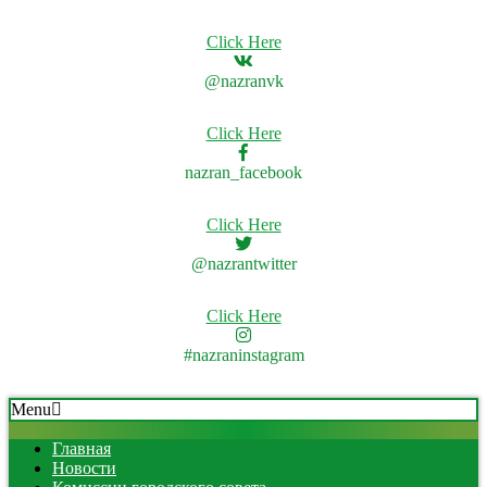
Click Here
@nazranvk
Click Here
nazran_facebook
Click Here
@nazrantwitter
Click Here
#nazraninstagram
Skip
Secondary
Menu
to
Navigation
content
Menu
Главная
Новости