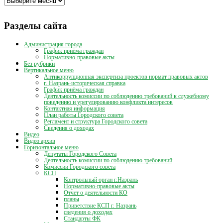
публикаций
Разделы сайта
Администрация города
График приёма граждан
Нормативно-правовые акты
Без рубрики
Вертикальное меню
Антикоррупционная экспертиза проектов нормат правовых актов
г. Назрань-историческая справка
График приёма граждан
Деятельность комиссии по соблюдению требований к служебному
поведению и урегулированию конфликта интересов
Контактная информация
План работы Городского совета
Регламент и структура Городского совета
Сведения о доходах
Видео
Видео архив
Горизонтальное меню
Депутаты Городского Совета
Деятельность комиссии по соблюдению требований
Комиссии Городского совета
КСП
Контрольный орган г.Назрань
Нормативно-правовые акты
Отчет о деятельности КО
планы
Приветствие КСП г. Назрань
сведения о доходах
Стандарты ФК