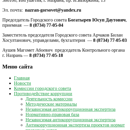
386100, Ингушетия, г. Назрань, пр. И.Базоркина, 13
Эл. почта:
nazran-gorsovet@yandex.ru
Председатель Городского совета
Богатырев Юсуп Даутович
,
приемная —
8 (8734) 77-05-04
Заместитель председателя Городского совета Арчаков Билан
Хосултанович, управделами, бухгалтерия —
8 (8734) 77-05-03
Аушев Магомет Абоевич председатель Контрольного органа
г. Назрань —
8 (8734) 77-05-18
Меню сайта
Главная
Новости
Комиссии городского совета
Противодействие коррупции
Деятельность комиссии
Методические материалы
Независимая антикоррупционная экспертиза
Нормативно-правовая база
Независимая антикоррупционная экспертиза
Антикоррупционная экспертиза проектов нормат