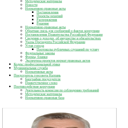
Методические материалы
Новости
Нормативно-правовые акты
Постановления
Проекты решений
Распоряжения
Решение
Нормативно-правовые акты
Обратная связь для сообщений о фактах коррупции
Постановления Правительства Российской Федерации
Сведения о доходах, об имуществе и обязательствах
Указы Президента Российской Федерации
Устав города
Протоколы публичных слушаний по уставу
Федеральные законы
Формы, бланки
Экспертиза проектов нормат правовых актов
Кодекс профессиональной этики
Муниципальная служба
Нормативные акты
Председатель горсовета Назрань
Биография председателя
Приветственное слово
Противодействие коррупции
Деятельность комиссии по соблюдению требований
Методические материалы
Нормативно-правовая база