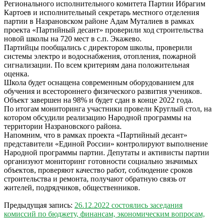
Регионального исполнительного комитета Партии Ибрагим
Картоев и исполнительный секретарь местного отделения
партии в Назрановском районе Адам Муталиев в рамках
проекта «Партийный десант» проверили ход строительства
новой школы на 720 мест в с.п. Экажево.
Партийцы пообщались с директором школы, проверили
системы электро и водоснабжения, отопления, пожарной
сигнализации. По всем критериям дана положительная
оценка.
Школа будет оснащена современным оборудованием для
обучения и всестороннего физического развития учеников.
Объект завершен на 98% и будет сдан в конце 2022 года.
По итогам мониторинга участники провели Круглый стол, на
котором обсудили реализацию Народной программы на
территории Назрановского района.
Напомним, что в рамках проекта «Партийный десант»
представители «Единой России» контролируют выполнение
Народной программы партии. Депутаты и активисты партии
организуют мониторинг готовности социально значимых
объектов, проверяют качество работ, соблюдение сроков
строительства и ремонта, получают обратную связь от
жителей, подрядчиков, общественников.
2022-
Предыдущая запись:
26.12.2022 состоялись заседания
12-
комиссий по бюджету, финансам, экономическим вопросам,