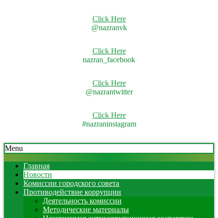
Click Here
@nazranvk
Click Here
nazran_facebook
Click Here
@nazrantwitter
Click Here
#nazraninstagram
Skip
Secondary
Menu
to
Navigation
content
Menu
Главная
Новости
Комиссии городского совета
Противодействие коррупции
Деятельность комиссии
Методические материалы