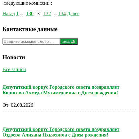
следующие комиссии :
Пагинация
Назад
1
…
130
131
132
…
134
Далее
записей
Контактные данные
Search
Новости
Все записи
Депутатский корпус Городского совета поздравляет
Коригова Ахмеда Мухамедовича с Днем рождения!
От:
02.08.2026
Депутатский корпус Городского совета поздравляет
Оздоева Алихана Яхьяевича с Днем рождения!