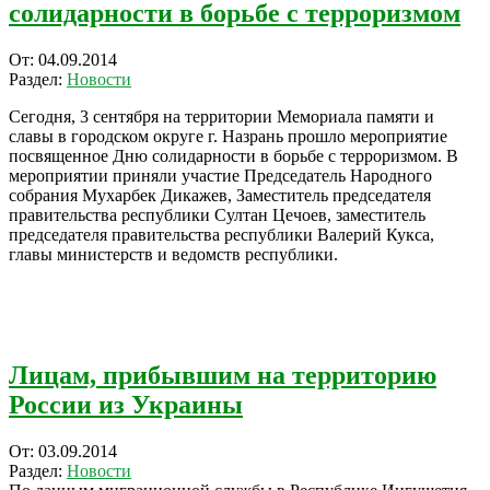
солидарности в борьбе с терроризмом
2014-
От:
04.09.2014
09-
Раздел:
Новости
04
Сегодня, 3 сентября на территории Мемориала памяти и
славы в городском округе г. Назрань прошло мероприятие
посвященное Дню солидарности в борьбе с терроризмом. В
мероприятии приняли участие Председатель Народного
собрания Мухарбек Дикажев, Заместитель председателя
правительства республики Султан Цечоев, заместитель
председателя правительства республики Валерий Кукса,
главы министерств и ведомств республики.
Лицам, прибывшим на территорию
России из Украины
2014-
От:
03.09.2014
09-
Раздел:
Новости
03