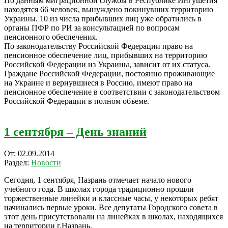
По данным миграционной службы в Республике Ингушетия
находятся 66 человек, вынуждено покинувших территорию
Украины. 10 из числа прибывших лиц уже обратились в
органы ПФР по РИ за консультацией по вопросам
пенсионного обеспечения.
По законодательству Российской Федерации право на
пенсионное обеспечение лиц, прибывших на территорию
Российской Федерации из Украины, зависит от их статуса.
Граждане Российской Федерации, постоянно проживающие
на Украине и вернувшиеся в Россию, имеют право на
пенсионное обеспечение в соответствии с законодательством
Российской Федерации в полном объеме.
1 сентября – День знаний
2014-
От:
02.09.2014
09-
Раздел:
Новости
02
Сегодня, 1 сентября, Назрань отмечает начало нового
учебного года. В школах города традиционно прошли
торжественные линейки и классные часы, у некоторых ребят
начинались первые уроки. Все депутаты Городского совета в
этот день присутствовали на линейках в школах, находящихся
на территории г.Назрань.