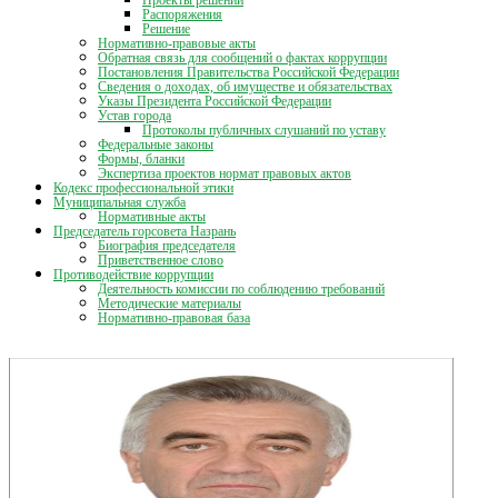
Распоряжения
Решение
Нормативно-правовые акты
Обратная связь для сообщений о фактах коррупции
Постановления Правительства Российской Федерации
Сведения о доходах, об имуществе и обязательствах
Указы Президента Российской Федерации
Устав города
Протоколы публичных слушаний по уставу
Федеральные законы
Формы, бланки
Экспертиза проектов нормат правовых актов
Кодекс профессиональной этики
Муниципальная служба
Нормативные акты
Председатель горсовета Назрань
Биография председателя
Приветственное слово
Противодействие коррупции
Деятельность комиссии по соблюдению требований
Методические материалы
Нормативно-правовая база