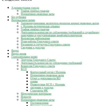
Администрация города
График приёма граждан
Нормативно-правовые акты
Без рубрики
Вертикальное меню
Антикоррупционная экспертиза проектов нормат правовых актов
г. Назрань-историческая справка
График приёма граждан
Деятельность комиссии по соблюдению требований к служебному
поведению и урегулированию конфликта интересов
Контактная информация
План работы Городского совета
Регламент и структура Городского совета
Сведения о доходах
Видео
Видео архив
Горизонтальное меню
Депутаты Городского Совета
Деятельность комиссии по соблюдению требований
Комиссии Городского совета
КСП
Контрольный орган г.Назрань
Нормативно-правовые акты
Отчет о деятельности КО
планы
Приветствие КСП г. Назрань
сведения о доходах
Стандарты ФК
Методические материалы
Новости
Нормативно-правовые акты
Постановления
Проекты решений