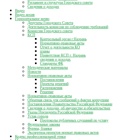
Регламент и структура Городского совета
Сведения о доходах
Видео
Видео архив
Горизонтальное меню
Депутаты Городского Совета
Деятельность комиссии по соблюдению требований
Комиссии Городского совета
КСП
Контрольный орган г.Назрань
Нормативно-правовые акты
Отчет о деятельности КО
планы
Приветствие КСП г. Назрань
сведения о доходах
Стандарты ФК
Методические материалы
Новости
Нормативно-правовые акты
Постановления
Проекты решений
Распоряжения
Решение
Нормативно-правовые акты
Обратная связь для сообщений о фактах коррупции
Постановления Правительства Российской Федерации
Сведения о доходах, об имуществе и обязательствах
Указы Президента Российской Федерации
Устав города
Протоколы публичных слушаний по уставу
Федеральные законы
Формы, бланки
Экспертиза проектов нормат правовых актов
Кодекс профессиональной этики