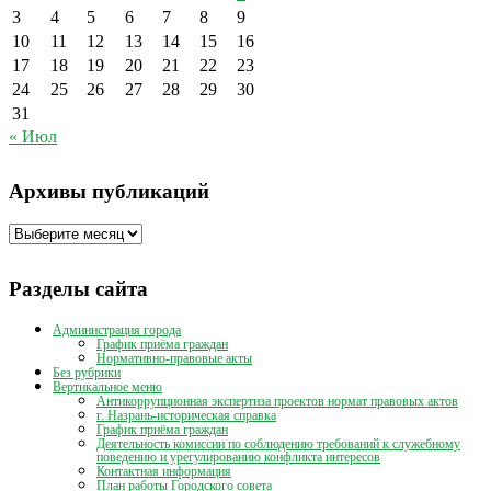
3
4
5
6
7
8
9
10
11
12
13
14
15
16
17
18
19
20
21
22
23
24
25
26
27
28
29
30
31
« Июл
Архивы публикаций
Архивы
публикаций
Разделы сайта
Администрация города
График приёма граждан
Нормативно-правовые акты
Без рубрики
Вертикальное меню
Антикоррупционная экспертиза проектов нормат правовых актов
г. Назрань-историческая справка
График приёма граждан
Деятельность комиссии по соблюдению требований к служебному
поведению и урегулированию конфликта интересов
Контактная информация
План работы Городского совета