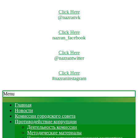
Click Here
@nazranvk
Click Here
nazran_facebook
Click Here
@nazrantwitter
Click Here
#nazraninstagram
Skip
Secondary
Menu
to
Navigation
content
Menu
Главная
Новости
Комиссии городского совета
Противодействие коррупции
Деятельность комиссии
Методические материалы