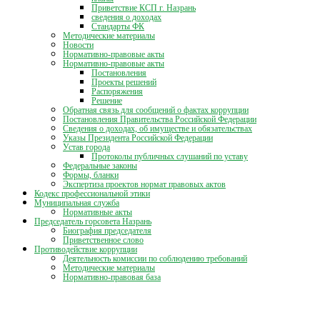
Приветствие КСП г. Назрань
сведения о доходах
Стандарты ФК
Методические материалы
Новости
Нормативно-правовые акты
Нормативно-правовые акты
Постановления
Проекты решений
Распоряжения
Решение
Обратная связь для сообщений о фактах коррупции
Постановления Правительства Российской Федерации
Сведения о доходах, об имуществе и обязательствах
Указы Президента Российской Федерации
Устав города
Протоколы публичных слушаний по уставу
Федеральные законы
Формы, бланки
Экспертиза проектов нормат правовых актов
Кодекс профессиональной этики
Муниципальная служба
Нормативные акты
Председатель горсовета Назрань
Биография председателя
Приветственное слово
Противодействие коррупции
Деятельность комиссии по соблюдению требований
Методические материалы
Нормативно-правовая база