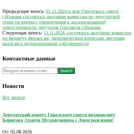
2024-
Предыдущая запись:
01.11.2024 в зале Городского совета
11-
г.Назрань состоялось заседание комиссии по депутатской
13
этике по вопросу привлечения к дисциплинарной
ответственности депутатов Горсовета г.Назрань
Следующая запись:
13.11.2024 состоялось заседание комиссии
по бюджету, финансам, экономическим вопросам, местным
налогам и муниципальной собственности
Контактные данные
Search
Новости
Все записи
Депутатский корпус Городского совета поздравляет
Коригова Ахмеда Мухамедовича с Днем рождения!
От:
02.08.2026