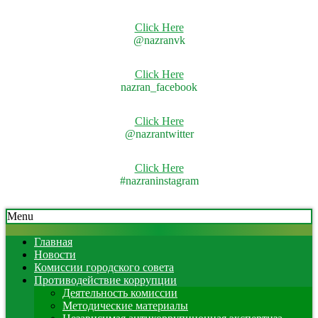
Click Here
@nazranvk
Click Here
nazran_facebook
Click Here
@nazrantwitter
Click Here
#nazraninstagram
Skip
Secondary
Menu
to
Navigation
content
Menu
Главная
Новости
Комиссии городского совета
Противодействие коррупции
Деятельность комиссии
Методические материалы