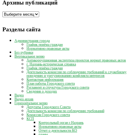
Архивы публикаций
Архивы
публикаций
Разделы сайта
Администрация города
График приёма граждан
Нормативно-правовые акты
Без рубрики
Вертикальное меню
Антикоррупционная экспертиза проектов нормат правовых актов
г. Назрань-историческая справка
График приёма граждан
Деятельность комиссии по соблюдению требований к служебному
поведению и урегулированию конфликта интересов
Контактная информация
План работы Городского совета
Регламент и структура Городского совета
Сведения о доходах
Видео
Видео архив
Горизонтальное меню
Депутаты Городского Совета
Деятельность комиссии по соблюдению требований
Комиссии Городского совета
КСП
Контрольный орган г.Назрань
Нормативно-правовые акты
Отчет о деятельности КО
планы