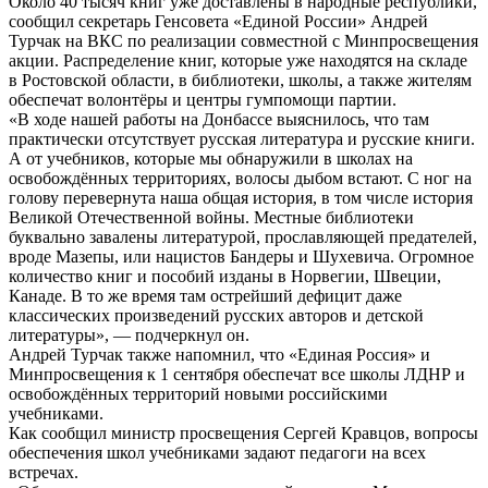
Около 40 тысяч книг уже доставлены в народные республики,
сообщил секретарь Генсовета «Единой России» Андрей
Турчак на ВКС по реализации совместной с Минпросвещения
акции. Распределение книг, которые уже находятся на складе
в Ростовской области, в библиотеки, школы, а также жителям
обеспечат волонтёры и центры гумпомощи партии.
«В ходе нашей работы на Донбассе выяснилось, что там
практически отсутствует русская литература и русские книги.
А от учебников, которые мы обнаружили в школах на
освобождённых территориях, волосы дыбом встают. С ног на
голову перевернута наша общая история, в том числе история
Великой Отечественной войны. Местные библиотеки
буквально завалены литературой, прославляющей предателей,
вроде Мазепы, или нацистов Бандеры и Шухевича. Огромное
количество книг и пособий изданы в Норвегии, Швеции,
Канаде. В то же время там острейший дефицит даже
классических произведений русских авторов и детской
литературы», — подчеркнул он.
Андрей Турчак также напомнил, что «Единая Россия» и
Минпросвещения к 1 сентября обеспечат все школы ЛДНР и
освобождённых территорий новыми российскими
учебниками.
Как сообщил министр просвещения Сергей Кравцов, вопросы
обеспечения школ учебниками задают педагоги на всех
встречах.