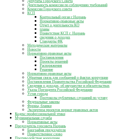
Депутаты Городского Совета
Деятельность комиссии по соблюдению требований
Комиссии Городского совета
КСП
Контрольный орган г.Назрань
Нормативно-правовые акты
Отчет о деятельности КО
планы
Приветствие КСП г. Назрань
сведения о доходах
Стандарты ФК
Методические материалы
Новости
Нормативно-правовые акты
Постановления
Проекты решений
Распоряжения
Решение
Нормативно-правовые акты
Обратная связь для сообщений о фактах коррупции
Постановления Правительства Российской Федерации
Сведения о доходах, об имуществе и обязательствах
Указы Президента Российской Федерации
Устав города
Протоколы публичных слушаний по уставу
Федеральные законы
Формы, бланки
Экспертиза проектов нормат правовых актов
Кодекс профессиональной этики
Муниципальная служба
Нормативные акты
Председатель горсовета Назрань
Биография председателя
Приветственное слово
Противодействие коррупции