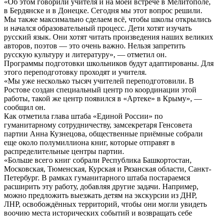
«Об этом говорили учителя и на моей встрече в Мелитополе,
в Бердянске и в Донецке. Сегодня мы этот вопрос решили.
Мы также максимально сделаем всё, чтобы школы открылись
и начался образовательный процесс. Дети хотят изучать
русский язык. Они хотят читать произведения наших великих
авторов, поэтов — это очень важно. Нельзя запретить
русскую культуру и литературу», — отметил он.
Программы подготовки школьников будут адаптированы. Для
этого переподготовку проходят и учителя.
«Мы уже несколько тысяч учителей переподготовили. В
Ростове создан специальный центр по координации этой
работы, такой же центр появился в «Артеке» в Крыму», —
сообщил он.
Как отметила глава штаба «Единой России» по
гуманитарному сотрудничеству, замсекретаря Генсовета
партии Анна Кузнецова, общественные приёмные собрали
еще около полумиллиона книг, которые отправят в
распределительные центры партии.
«Больше всего книг собрали Республика Башкортостан,
Московская, Тюменская, Курская и Рязанская области, Санкт-
Петербург. В рамках гуманитарного штаба постараемся
расширить эту работу, добавляя другие задачи. Например,
можно предложить выезжать детям на экскурсии из ДНР,
ЛНР, освобождённых территорий, чтобы они могли увидеть
воочию места исторических событий и возвращать себе