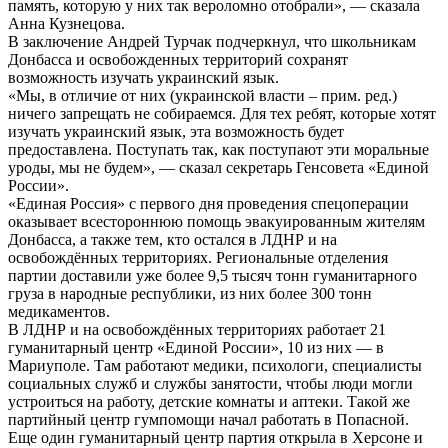
память, которую у них так вероломно отобрали», — сказала
Анна Кузнецова.
В заключение Андрей Турчак подчеркнул, что школьникам
Донбасса и освобожденных территорий сохранят
возможность изучать украинский язык.
«Мы, в отличие от них (украинской власти – прим. ред.)
ничего запрещать не собираемся. Для тех ребят, которые хотят
изучать украинский язык, эта возможность будет
предоставлена. Поступать так, как поступают эти моральные
уроды, мы не будем», — сказал секретарь Генсовета «Единой
России».
«Единая Россия» с первого дня проведения спецоперации
оказывает всестороннюю помощь эвакуированным жителям
Донбасса, а также тем, кто остался в ЛДНР и на
освобождённых территориях. Региональные отделения
партии доставили уже более 9,5 тысяч тонн гуманитарного
груза в народные республики, из них более 300 тонн
медикаментов.
В ЛДНР и на освобождённых территориях работает 21
гуманитарный центр «Единой России», 10 из них — в
Мариуполе. Там работают медики, психологи, специалисты
социальных служб и службы занятости, чтобы люди могли
устроиться на работу, детские комнаты и аптеки. Такой же
партийный центр гумпомощи начал работать в Попасной.
Еще один гуманитарный центр партия открыла в Херсоне и