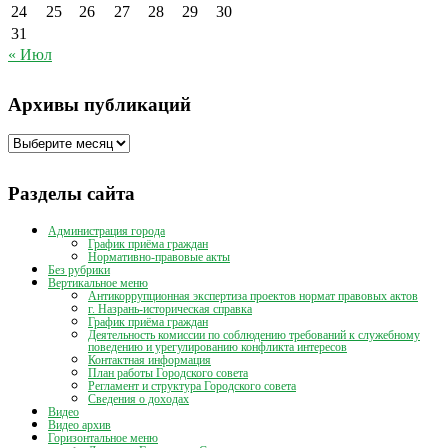
24
25
26
27
28
29
30
31
« Июл
Архивы публикаций
Архивы
публикаций
Разделы сайта
Администрация города
График приёма граждан
Нормативно-правовые акты
Без рубрики
Вертикальное меню
Антикоррупционная экспертиза проектов нормат правовых актов
г. Назрань-историческая справка
График приёма граждан
Деятельность комиссии по соблюдению требований к служебному
поведению и урегулированию конфликта интересов
Контактная информация
План работы Городского совета
Регламент и структура Городского совета
Сведения о доходах
Видео
Видео архив
Горизонтальное меню