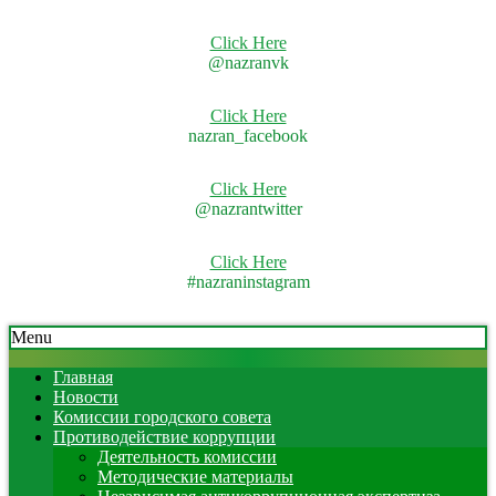
Click Here
@nazranvk
Click Here
nazran_facebook
Click Here
@nazrantwitter
Click Here
#nazraninstagram
Skip
Secondary
Menu
to
Navigation
content
Menu
Главная
Новости
Комиссии городского совета
Противодействие коррупции
Деятельность комиссии
Методические материалы