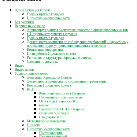
Администрация города
График приёма граждан
Нормативно-правовые акты
Без рубрики
Вертикальное меню
Антикоррупционная экспертиза проектов нормат правовых актов
г. Назрань-историческая справка
График приёма граждан
Деятельность комиссии по соблюдению требований к служебному
поведению и урегулированию конфликта интересов
Контактная информация
План работы Городского совета
Регламент и структура Городского совета
Сведения о доходах
Видео
Видео архив
Горизонтальное меню
Депутаты Городского Совета
Деятельность комиссии по соблюдению требований
Комиссии Городского совета
КСП
Контрольный орган г.Назрань
Нормативно-правовые акты
Отчет о деятельности КО
планы
Приветствие КСП г. Назрань
сведения о доходах
Стандарты ФК
Методические материалы
Новости
Нормативно-правовые акты
Постановления