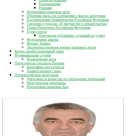
Проекты решений
Распоряжения
Решение
Нормативно-правовые акты
Обратная связь для сообщений о фактах коррупции
Постановления Правительства Российской Федерации
Сведения о доходах, об имуществе и обязательствах
Указы Президента Российской Федерации
Устав города
Протоколы публичных слушаний по уставу
Федеральные законы
Формы, бланки
Экспертиза проектов нормат правовых актов
Кодекс профессиональной этики
Муниципальная служба
Нормативные акты
Председатель горсовета Назрань
Биография председателя
Приветственное слово
Противодействие коррупции
Деятельность комиссии по соблюдению требований
Методические материалы
Нормативно-правовая база