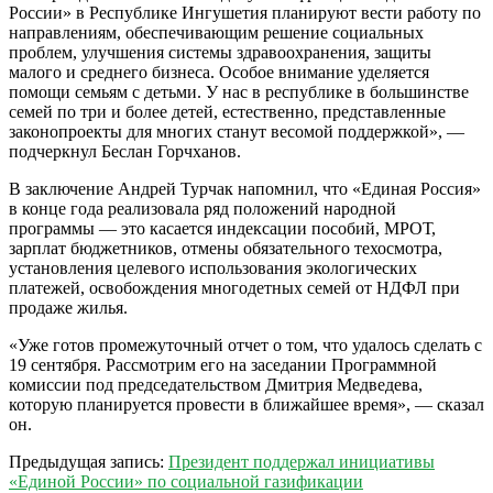
России» в Республике Ингушетия планируют вести работу по
направлениям, обеспечивающим решение социальных
проблем, улучшения системы здравоохранения, защиты
малого и среднего бизнеса. Особое внимание уделяется
помощи семьям с детьми. У нас в республике в большинстве
семей по три и более детей, естественно, представленные
законопроекты для многих станут весомой поддержкой», —
подчеркнул Беслан Горчханов.
В заключение Андрей Турчак напомнил, что «Единая Россия»
в конце года реализовала ряд положений народной
программы — это касается индексации пособий, МРОТ,
зарплат бюджетников, отмены обязательного техосмотра,
установления целевого использования экологических
платежей, освобождения многодетных семей от НДФЛ при
продаже жилья.
«Уже готов промежуточный отчет о том, что удалось сделать с
19 сентября. Рассмотрим его на заседании Программной
комиссии под председательством Дмитрия Медведева,
которую планируется провести в ближайшее время», — сказал
он.
2022-
Предыдущая запись:
Президент поддержал инициативы
01-
«Единой России» по социальной газификации