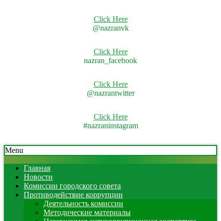
Click Here
@nazranvk
Click Here
nazran_facebook
Click Here
@nazrantwitter
Click Here
#nazraninstagram
Skip
Secondary
Menu
to
Navigation
content
Menu
Главная
Новости
Комиссии городского совета
Противодействие коррупции
Деятельность комиссии
Методические материалы