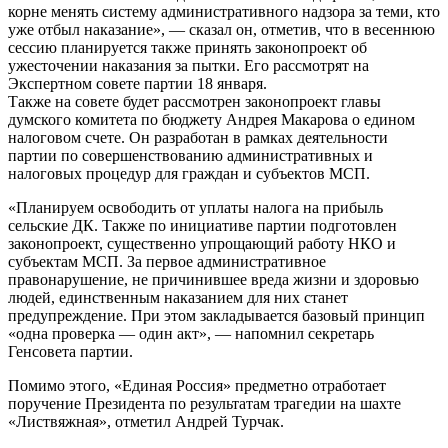
корне менять систему административного надзора за теми, кто
уже отбыл наказание», — сказал он, отметив, что в весеннюю
сессию планируется также принять законопроект об
ужесточении наказания за пытки. Его рассмотрят на
Экспертном совете партии 18 января.
Также на совете будет рассмотрен законопроект главы
думского комитета по бюджету Андрея Макарова о едином
налоговом счете. Он разработан в рамках деятельности
партии по совершенствованию административных и
налоговых процедур для граждан и субъектов МСП.
«Планируем освободить от уплаты налога на прибыль
сельские ДК. Также по инициативе партии подготовлен
законопроект, существенно упрощающий работу НКО и
субъектам МСП. За первое административное
правонарушение, не причинившее вреда жизни и здоровью
людей, единственным наказанием для них станет
предупреждение. При этом закладывается базовый принцип
«одна проверка — один акт», — напомнил секретарь
Генсовета партии.
Помимо этого, «Единая Россия» предметно отработает
поручение Президента по результатам трагедии на шахте
«Листвяжная», отметил Андрей Турчак.