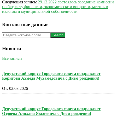
19
Следующая запись:
29.12.2022 состоялось заседание комиссии
по бюджету финансам, экономическим вопросам, местным
налогам и муниципальной собственности
Контактные данные
Search
Новости
Все записи
Депутатский корпус Городского совета поздравляет
Коригова Ахмеда Мухамедовича с Днем рождения!
От:
02.08.2026
Депутатский корпус Городского совета поздравляет
Оздоева Алихана Яхьяевича с Днем рождения!