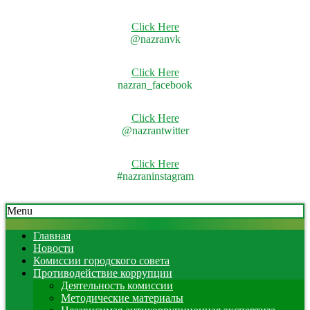
Click Here
@nazranvk
Click Here
nazran_facebook
Click Here
@nazrantwitter
Click Here
#nazraninstagram
Skip
Secondary
Menu
to
Navigation
content
Menu
Главная
Новости
Комиссии городского совета
Противодействие коррупции
Деятельность комиссии
Методические материалы