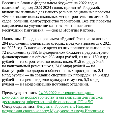
России» в Закон о федеральном бюджете на 2022 год и
плановый период 2023-2024 годов, принятый Госдумой,
включены значимые для нашего региона социальные проекты.
«Это создание новых школьных мест, строительство детский
садов, больниц, благоустройство территорий. Все эти проекты
направлены на улучшение качества жизни населения
Республики Ингушетия» — сказал Ибрагим Картоев.
Напомним, Народная программа «Единой России» включает
294 положения, реализация которых предусматривается с 2021
по 2025 год. В настоящее время из них полностью выполнено
72 положения (25%). В федеральном бюджете предусмотрено
финансирование в объёме 298 млрд рублей, из них: 150 млрд
рублей — на строительство новых школ, 91,6 млрд рублей —
на капитальный ремонт школ, 34,6 млрд рублей — на
благоустройство дворов и общественных пространств, 2,4
млрд рублей — на создание спортивных площадок, 14,6 млрд
рублей — на ремонт домов культуры и музеев, 5,3 млрд
рублей — на модернизацию почтовых отделений.
2022-
Предыдущая запись:
24.08.2022 состоялось заседание
08-
комиссии по нормотворчеству и организации депутатской
29
деятельности, общественной безопасности, ГО и ЧС
Следующая запись:
Депутаты Горсовета г. Назрань
поздравили своего коллегу Мужухоева Ахмеда Исаевича с