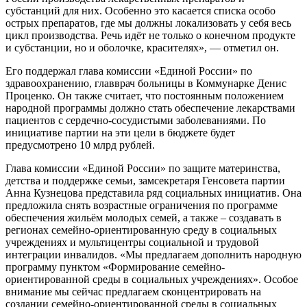
субстанций для них. Особенно это касается списка особо
острых препаратов, где мы должны локализовать у себя весь
цикл производства. Речь идёт не только о конечном продукте
и субстанции, но и оболочке, красителях», — отметил он.
Его поддержал глава комиссии «Единой России» по
здравоохранению, главврач больницы в Коммунарке Денис
Проценко. Он также считает, что постоянным положением
народной программы должно стать обеспечение лекарствами
пациентов с сердечно-сосудистыми заболеваниями. По
инициативе партии на эти цели в бюджете будет
предусмотрено 10 млрд рублей.
Глава комиссии «Единой России» по защите материнства,
детства и поддержке семьи, замсекретаря Генсовета партии
Анна Кузнецова представила ряд социальных инициатив. Она
предложила снять возрастные ограничения по программе
обеспечения жильём молодых семей, а также – создавать в
регионах семейно-ориентированную среду в социальных
учреждениях и мультицентры социальной и трудовой
интеграции инвалидов. «Мы предлагаем дополнить народную
программу пунктом «Формирование семейно-
ориентированной среды в социальных учреждениях». Особое
внимание мы сейчас предлагаем сконцентрировать на
создании семейно-ориентированной среды в социальных