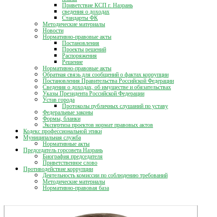
Приветствие КСП г. Назрань
сведения о доходах
Стандарты ФК
Методические материалы
Новости
Нормативно-правовые акты
Постановления
Проекты решений
Распоряжения
Решение
Нормативно-правовые акты
Обратная связь для сообщений о фактах коррупции
Постановления Правительства Российской Федерации
Сведения о доходах, об имуществе и обязательствах
Указы Президента Российской Федерации
Устав города
Протоколы публичных слушаний по уставу
Федеральные законы
Формы, бланки
Экспертиза проектов нормат правовых актов
Кодекс профессиональной этики
Муниципальная служба
Нормативные акты
Председатель горсовета Назрань
Биография председателя
Приветственное слово
Противодействие коррупции
Деятельность комиссии по соблюдению требований
Методические материалы
Нормативно-правовая база