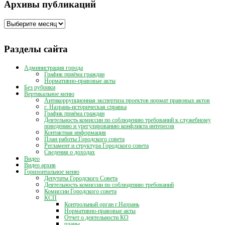
Архивы публикаций
Архивы
публикаций
Разделы сайта
Администрация города
График приёма граждан
Нормативно-правовые акты
Без рубрики
Вертикальное меню
Антикоррупционная экспертиза проектов нормат правовых актов
г. Назрань-историческая справка
График приёма граждан
Деятельность комиссии по соблюдению требований к служебному
поведению и урегулированию конфликта интересов
Контактная информация
План работы Городского совета
Регламент и структура Городского совета
Сведения о доходах
Видео
Видео архив
Горизонтальное меню
Депутаты Городского Совета
Деятельность комиссии по соблюдению требований
Комиссии Городского совета
КСП
Контрольный орган г.Назрань
Нормативно-правовые акты
Отчет о деятельности КО
планы