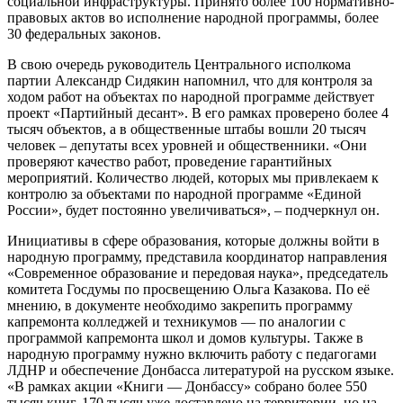
социальной инфраструктуры. Принято более 100 нормативно-
правовых актов во исполнение народной программы, более
30 федеральных законов.
В свою очередь руководитель Центрального исполкома
партии Александр Сидякин напомнил, что для контроля за
ходом работ на объектах по народной программе действует
проект «Партийный десант». В его рамках проверено более 4
тысяч объектов, а в общественные штабы вошли 20 тысяч
человек – депутаты всех уровней и общественники. «Они
проверяют качество работ, проведение гарантийных
мероприятий. Количество людей, которых мы привлекаем к
контролю за объектами по народной программе «Единой
России», будет постоянно увеличиваться», – подчеркнул он.
Инициативы в сфере образования, которые должны войти в
народную программу, представила координатор направления
«Современное образование и передовая наука», председатель
комитета Госдумы по просвещению Ольга Казакова. По её
мнению, в документе необходимо закрепить программу
капремонта колледжей и техникумов — по аналогии с
программой капремонта школ и домов культуры. Также в
народную программу нужно включить работу с педагогами
ЛДНР и обеспечение Донбасса литературой на русском языке.
«В рамках акции «Книги — Донбассу» собрано более 550
тысяч книг. 170 тысяч уже доставлено на территории, но на