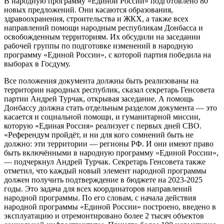
В народную программу «Единой России» подготовлено 80
новых предложений. Они касаются образования,
здравоохранения, строительства и ЖКХ, а также всех
направлений помощи народным республикам Донбасса и
освобожденным территориям. Их обсудили на заседании
рабочей группы по подготовке изменений в народную
программу «Единой России», с которой партия победила на
выборах в Госдуму.
Все положения документа должны быть реализованы на
территории народных республик, сказал секретарь Генсовета
партии Андрей Турчак, открывая заседание. А помощь
Донбассу должна стать отдельным разделом документа — это
касается и социальной помощи, и гуманитарной миссии,
которую «Единая Россия» реализует с первых дней СВО.
«Референдум пройдёт, и ни для кого сомнений быть не
должно: эти территории — регионы РФ. И они имеют право
быть включёнными в народную программу «Единой России»,
— подчеркнул Андрей Турчак. Секретарь Генсовета также
отметил, что каждый новый элемент народной программы
должен получить подтверждение в бюджете на 2023-2025
годы. Это задача для всех координаторов направлений
народной программы. По его словам, с начала действия
народной программы «Единой России» построено, введено в
эксплуатацию и отремонтировано более 2 тысяч объектов