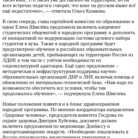
всех встречах педагоги говорят, что книг на русском языке всё
ещё недостаточно», — отметила Ольга Казакова.
В свою очередь, глава партийной комиссии по образованию и
науке Елена Шмелёва предложила включить капремонт
студенческих общежитий в народную программу и дополнить
её инициативой по модернизации системы целевого набора
студентов в вузы. Также в народной программе будет
предусмотрено обучение в российских образовательных
организациях детей, прибывающих на территорию России из
ЛДНР, в том числе с учётом необходимости их
социокультурной адаптации. Ещё одно предложение –
методическая и инфраструктурная поддержка научно-
образовательных организаций ДНР и ЛНР, включая помощь в
обновлении их материально-технической базы. «Нам надо по
возможности обеспечить все условия, чтобы там
продолжалось обучение», — подчеркнула Елена Шмелева.
Новые положения появятся и в блоке здравоохранения
народной программы. По мнению координатора направления
«Здоровье человека», председателя комитета Госдумы по
охране здоровья Дмитрия Хубезова, документ должен
включить предложения по медпомощи Донбассу и
импортозамещению лекарств. «Необходимо локализовать в
России производства лекарственных препаратов и