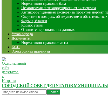
Нормативно-правовая база
Независимая антикоррупционная экспертиза
Антикоррупционная экспертиза проектов нормат п
Сведения о доходах, об имуществе и обязательствах
Формы, бланки
Кодекс этики
О защите персональных данных
Устав города
Документы
Нормативно-правовые акты
КСП
Электронная приемная
ГОРОДСКОЙ СОВЕТ ДЕПУТАТОВ МУНИЦИПАЛЬНО
Search