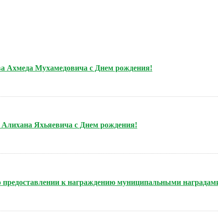
ова Ахмеда Мухамедовича с Днем рождения!
а Алихана Яхьяевича с Днем рождения!
 о предоставлении к награждению муниципальными наградам