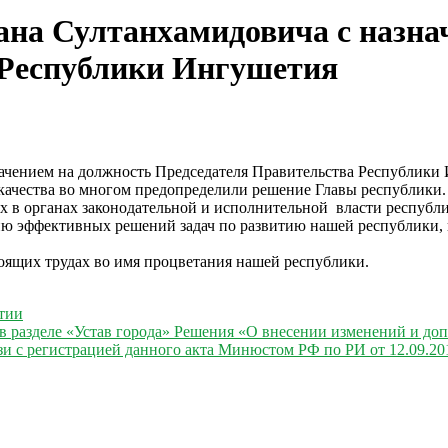
на Султанхамидовича с назна
 Республики Ингушетия
начением на должность Председателя Правительства Республики
качества во многом предопределили решение Главы республики.
 в органах законодательной и исполнительной власти республ
нию эффективных решений задач по развитию нашей республики,
тоящих трудах во имя процветания нашей республики.
тии
 в разделе «Устав города» Решения «О внесении изменений и д
вязи с регистрацией данного акта Минюстом РФ по РИ от 12.09.