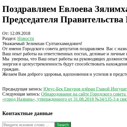
Поздравляем Евлоева Зялимха
Председателя Правительства
От:
12.09.2018
Раздел:
Новости
Уважаемый Зелимхан Султанхамидович!
От имени Городского совета депутатов поздравляем Вас с наз
Ваш опыт работы на ответственных постах, деловые и личные 
Мы уверены, что Ваш опыт работы на руководящих должностях
энергия и целеустремленность будут способствовать нахожде
граждан.
Желаем Вам доброго здоровья, вдохновения и успехов в предс
2018-
Предыдущая запись:
Юнус-Бек Евкуров избран Главой Ингуше
09-
Следующая запись:
Обнародование на сайте Городского совета
12
«город Назрань», утвержденного от 31.08.2018 №34/135-3 в с
Контактные данные
Search