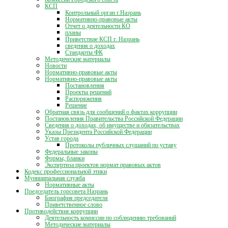
КСП
Контрольный орган г.Назрань
Нормативно-правовые акты
Отчет о деятельности КО
планы
Приветствие КСП г. Назрань
сведения о доходах
Стандарты ФК
Методические материалы
Новости
Нормативно-правовые акты
Нормативно-правовые акты
Постановления
Проекты решений
Распоряжения
Решение
Обратная связь для сообщений о фактах коррупции
Постановления Правительства Российской Федерации
Сведения о доходах, об имуществе и обязательствах
Указы Президента Российской Федерации
Устав города
Протоколы публичных слушаний по уставу
Федеральные законы
Формы, бланки
Экспертиза проектов нормат правовых актов
Кодекс профессиональной этики
Муниципальная служба
Нормативные акты
Председатель горсовета Назрань
Биография председателя
Приветственное слово
Противодействие коррупции
Деятельность комиссии по соблюдению требований
Методические материалы