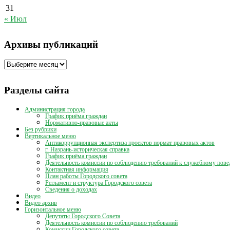
31
« Июл
Архивы публикаций
Архивы
публикаций
Разделы сайта
Администрация города
График приёма граждан
Нормативно-правовые акты
Без рубрики
Вертикальное меню
Антикоррупционная экспертиза проектов нормат правовых актов
г. Назрань-историческая справка
График приёма граждан
Деятельность комиссии по соблюдению требований к служебному пове
Контактная информация
План работы Городского совета
Регламент и структура Городского совета
Сведения о доходах
Видео
Видео архив
Горизонтальное меню
Депутаты Городского Совета
Деятельность комиссии по соблюдению требований
Комиссии Городского совета