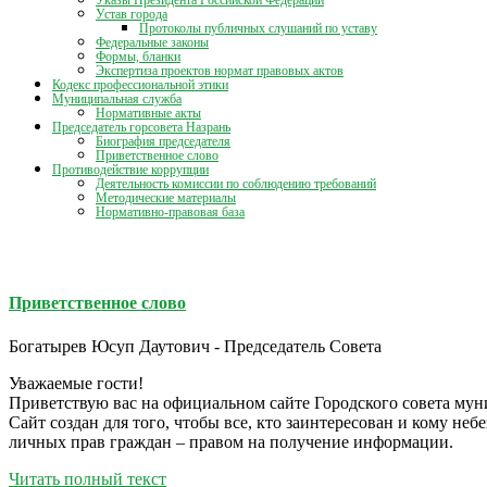
Указы Президента Российской Федерации
Устав города
Протоколы публичных слушаний по уставу
Федеральные законы
Формы, бланки
Экспертиза проектов нормат правовых актов
Кодекс профессиональной этики
Муниципальная служба
Нормативные акты
Председатель горсовета Назрань
Биография председателя
Приветственное слово
Противодействие коррупции
Деятельность комиссии по соблюдению требований
Методические материалы
Нормативно-правовая база
Приветственное слово
Богатырев Юсуп Даутович - Председатель Совета
Уважаемые гости!
Приветствую вас на официальном сайте Городского совета мун
Сайт создан для того, чтобы все, кто заинтересован и кому не
личных прав граждан – правом на получение информации.
Читать полный текст