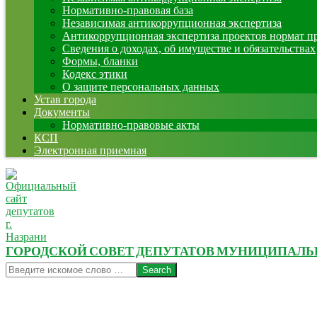
Нормативно-правовая база
Независимая антикоррупционная экспертиза
Антикоррупционная экспертиза проектов нормат п
Сведения о доходах, об имуществе и обязательствах
Формы, бланки
Кодекс этики
О защите персональных данных
Устав города
Документы
Нормативно-правовые акты
КСП
Электронная приемная
ГОРОДСКОЙ СОВЕТ ДЕПУТАТОВ МУНИЦИПАЛЬНО
Search