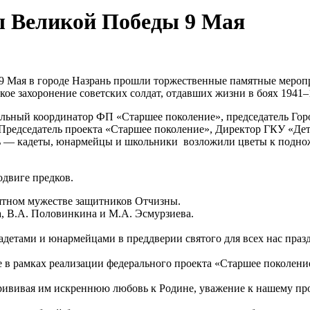
ы Великой Победы 9 Мая
9 Мая в городе Назрань прошли торжественные памятные мероп
кое захоронение советских солдат, отдавших жизни в боях 1941–
ный координатор ФП «Старшее поколение», председатель Городс
 Председатель проекта «Старшее поколение», Директор ГКУ «Дет
жь — кадеты, юнармейцы и школьники возложили цветы к подно
одвиге предков.
оятном мужестве защитников Отчизны.
, В.А. Половинкина и М.А. Эсмурзиева.
кадетами и юнармейцами в преддверии святого для всех нас пра
е в рамках реализации федерального проекта «Старшее поколен
рививая им искреннюю любовь к Родине, уважение к нашему пр