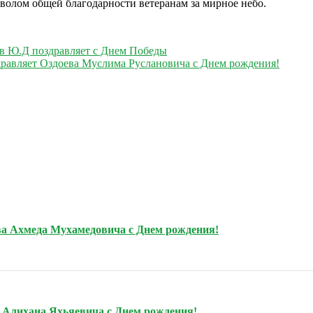
волом общей благодарности ветеранам за мирное небо.
ев Ю.Д поздравляет с Днем Победы
дравляет Оздоева Муслима Руслановича с Днем рождения!
ова Ахмеда Мухамедовича с Днем рождения!
а Алихана Яхьяевича с Днем рождения!