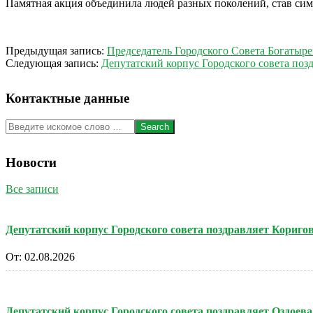
Памятная акция объединила людей разных поколений, став сим
2026-
Предыдущая запись:
Председатель Городского Совета Богатыр
05-
Следующая запись:
Депутатский корпус Городского совета поз
09
Контактные данные
Search
Новости
Все записи
Депутатский корпус Городского совета поздравляет Кориг
От:
02.08.2026
Депутатский корпус Городского совета поздравляет Оздоев