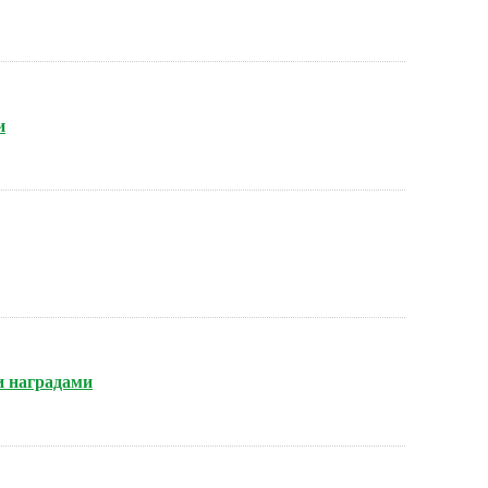
и
и наградами