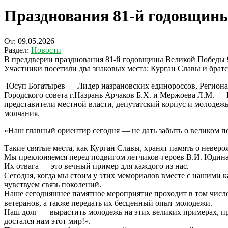
Празднования 81-й годовщин
От:
09.05.2026
Раздел:
Новости
В преддверии празднования 81-й годовщины Великой Победы 
Участники посетили два знаковых места: Курган Славы и братс
Юсуп Богатырев — Лидер назрановских единороссов, Региональ
Городского совета г.Назрань Арчаков Б.Х. и Мержоева Л.М. —
представители местной власти, депутатский корпус и молоде
молчания.
«Наш главный ориентир сегодня — не дать забыть о великом п
Такие святые места, как Курган Славы, хранят память о невер
Мы преклоняемся перед подвигом летчиков-героев В.И. Юдина
Их отвага — это вечный пример для каждого из нас.
Сегодня, когда мы стоим у этих мемориалов вместе с нашими 
чувствуем связь поколений.
Наше сегодняшнее памятное мероприятие проходит в том числ
ветеранов, а также передать их бесценный опыт молодежи.
Наш долг — вырастить молодежь на этих великих примерах, п
достался нам этот мир!».