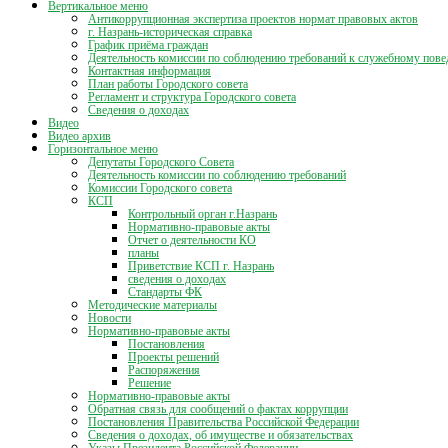
Вертикальное меню
Антикоррупционная экспертиза проектов нормат правовых актов
г. Назрань-историческая справка
График приёма граждан
Деятельность комиссии по соблюдению требований к служебному пове
Контактная информация
План работы Городского совета
Регламент и структура Городского совета
Сведения о доходах
Видео
Видео архив
Горизонтальное меню
Депутаты Городского Совета
Деятельность комиссии по соблюдению требований
Комиссии Городского совета
КСП
Контрольный орган г.Назрань
Нормативно-правовые акты
Отчет о деятельности КО
планы
Приветствие КСП г. Назрань
сведения о доходах
Стандарты ФК
Методические материалы
Новости
Нормативно-правовые акты
Постановления
Проекты решений
Распоряжения
Решение
Нормативно-правовые акты
Обратная связь для сообщений о фактах коррупции
Постановления Правительства Российской Федерации
Сведения о доходах, об имуществе и обязательствах