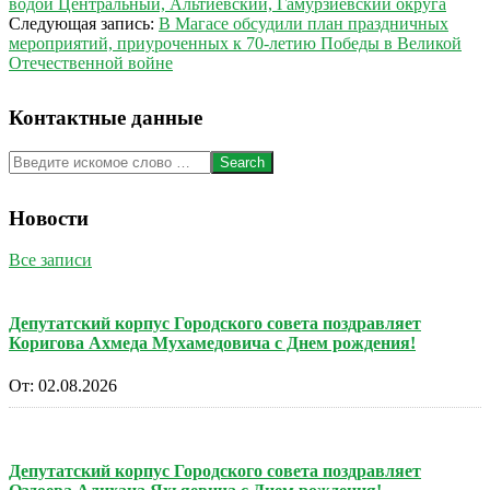
02-
водой Центральный, Альтиевский, Гамурзиевский округа
10
Следующая запись:
В Магасе обсудили план праздничных
мероприятий, приуроченных к 70-летию Победы в Великой
Отечественной войне
Контактные данные
Search
Новости
Все записи
Депутатский корпус Городского совета поздравляет
Коригова Ахмеда Мухамедовича с Днем рождения!
От:
02.08.2026
Депутатский корпус Городского совета поздравляет