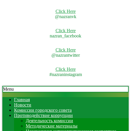
Click Here
@nazranvk
Click Here
nazran_facebook
Click Here
@nazrantwitter
Click Here
#nazraninstagram
Skip
Secondary
Menu
to
Navigation
content
Menu
Главная
Новости
Комиссии городского совета
Противодействие коррупции
Деятельность комиссии
Методические материалы