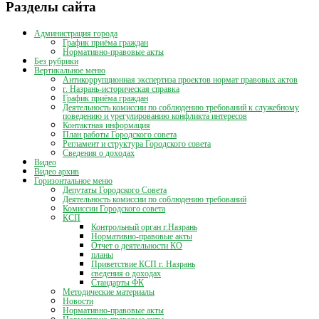
Разделы сайта
Администрация города
График приёма граждан
Нормативно-правовые акты
Без рубрики
Вертикальное меню
Антикоррупционная экспертиза проектов нормат правовых актов
г. Назрань-историческая справка
График приёма граждан
Деятельность комиссии по соблюдению требований к служебному
поведению и урегулированию конфликта интересов
Контактная информация
План работы Городского совета
Регламент и структура Городского совета
Сведения о доходах
Видео
Видео архив
Горизонтальное меню
Депутаты Городского Совета
Деятельность комиссии по соблюдению требований
Комиссии Городского совета
КСП
Контрольный орган г.Назрань
Нормативно-правовые акты
Отчет о деятельности КО
планы
Приветствие КСП г. Назрань
сведения о доходах
Стандарты ФК
Методические материалы
Новости
Нормативно-правовые акты