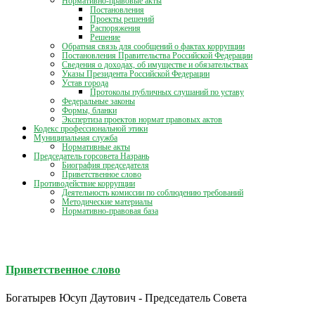
Нормативно-правовые акты
Постановления
Проекты решений
Распоряжения
Решение
Обратная связь для сообщений о фактах коррупции
Постановления Правительства Российской Федерации
Сведения о доходах, об имуществе и обязательствах
Указы Президента Российской Федерации
Устав города
Протоколы публичных слушаний по уставу
Федеральные законы
Формы, бланки
Экспертиза проектов нормат правовых актов
Кодекс профессиональной этики
Муниципальная служба
Нормативные акты
Председатель горсовета Назрань
Биография председателя
Приветственное слово
Противодействие коррупции
Деятельность комиссии по соблюдению требований
Методические материалы
Нормативно-правовая база
Приветственное слово
Богатырев Юсуп Даутович - Председатель Совета