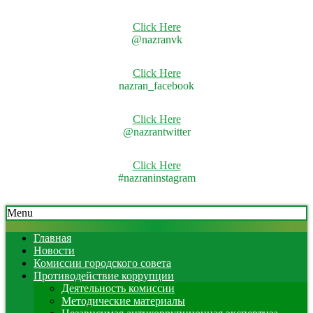
Click Here
@nazranvk
Click Here
nazran_facebook
Click Here
@nazrantwitter
Click Here
#nazraninstagram
Skip
Secondary
Menu
to
Navigation
content
Menu
Главная
Новости
Комиссии городского совета
Противодействие коррупции
Деятельность комиссии
Методические материалы