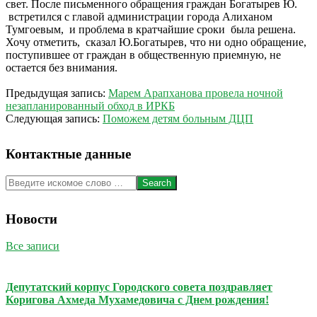
свет. После письменного обращения граждан Богатырев Ю.
встретился с главой администрации города Алиханом
Тумгоевым, и проблема в кратчайшие сроки была решена.
Хочу отметить, сказал Ю.Богатырев, что ни одно обращение,
поступившее от граждан в общественную приемную, не
остается без внимания.
2014-
Предыдущая запись:
Марем Арапханова провела ночной
09-
незапланированный обход в ИРКБ
11
Следующая запись:
Поможем детям больным ДЦП
Контактные данные
Search
Новости
Все записи
Депутатский корпус Городского совета поздравляет
Коригова Ахмеда Мухамедовича с Днем рождения!