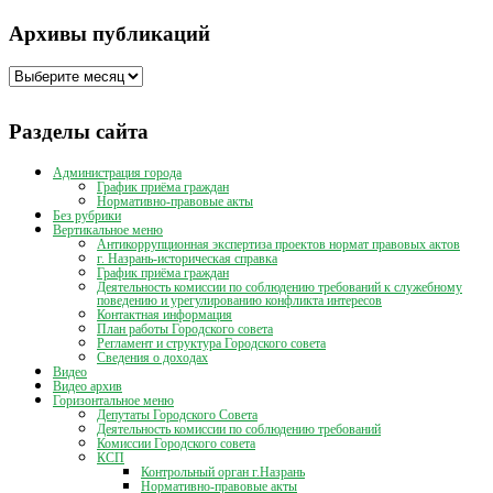
Архивы публикаций
Архивы
публикаций
Разделы сайта
Администрация города
График приёма граждан
Нормативно-правовые акты
Без рубрики
Вертикальное меню
Антикоррупционная экспертиза проектов нормат правовых актов
г. Назрань-историческая справка
График приёма граждан
Деятельность комиссии по соблюдению требований к служебному
поведению и урегулированию конфликта интересов
Контактная информация
План работы Городского совета
Регламент и структура Городского совета
Сведения о доходах
Видео
Видео архив
Горизонтальное меню
Депутаты Городского Совета
Деятельность комиссии по соблюдению требований
Комиссии Городского совета
КСП
Контрольный орган г.Назрань
Нормативно-правовые акты