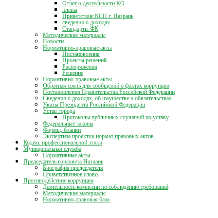
Отчет о деятельности КО
планы
Приветствие КСП г. Назрань
сведения о доходах
Стандарты ФК
Методические материалы
Новости
Нормативно-правовые акты
Постановления
Проекты решений
Распоряжения
Решение
Нормативно-правовые акты
Обратная связь для сообщений о фактах коррупции
Постановления Правительства Российской Федерации
Сведения о доходах, об имуществе и обязательствах
Указы Президента Российской Федерации
Устав города
Протоколы публичных слушаний по уставу
Федеральные законы
Формы, бланки
Экспертиза проектов нормат правовых актов
Кодекс профессиональной этики
Муниципальная служба
Нормативные акты
Председатель горсовета Назрань
Биография председателя
Приветственное слово
Противодействие коррупции
Деятельность комиссии по соблюдению требований
Методические материалы
Нормативно-правовая база