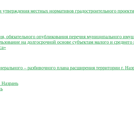
и утверждения местных нормативов градостроительного проект
, обязательного опубликования перечня муниципального имуще
пользование на долгосрочной основе субъектам малого и среднег
са»
ерального – разбивочного плана расширения территории г. Наз
а Назрань
нь