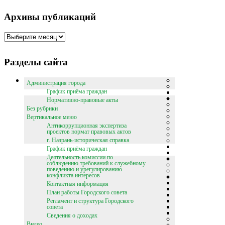
Архивы публикаций
Архивы
публикаций
Разделы сайта
Администрация города
График приёма граждан
Нормативно-правовые акты
Без рубрики
Вертикальное меню
Антикоррупционная экспертиза
проектов нормат правовых актов
г. Назрань-историческая справка
График приёма граждан
Деятельность комиссии по
соблюдению требований к служебному
поведению и урегулированию
конфликта интересов
Контактная информация
План работы Городского совета
Регламент и структура Городского
совета
Сведения о доходах
Видео