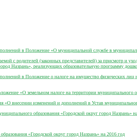
олнений в Положение «О муниципальной службе в муниципальн
ой с родителей (законных представителей) за присмотр и ухо
город Назрань», реализующих образовательную программу дошк
лнений в Положение о налоге на имущество физических лиц н
жение «О земельном налоге на территории муниципального об
«О внесении изменений и дополнений в Устав муниципального
ипального образования «Городской округ город Назрань» на 2
разования «Городской округ город Назрань» на 2016 год