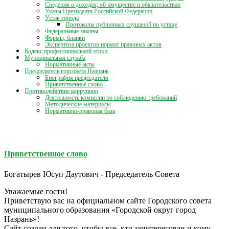
Сведения о доходах, об имуществе и обязательствах
Указы Президента Российской Федерации
Устав города
Протоколы публичных слушаний по уставу
Федеральные законы
Формы, бланки
Экспертиза проектов нормат правовых актов
Кодекс профессиональной этики
Муниципальная служба
Нормативные акты
Председатель горсовета Назрань
Биография председателя
Приветственное слово
Противодействие коррупции
Деятельность комиссии по соблюдению требований
Методические материалы
Нормативно-правовая база
Приветственное слово
Богатырев Юсуп Даутович - Председатель Совета
Уважаемые гости!
Приветствую вас на официальном сайте Городского совета
муниципального образования «Городской округ город
Назрань»!
Сайт создан для того, чтобы все, кто заинтересован и кому