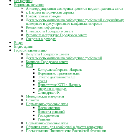
Без рубрики
Вертикальное меню
Антикоррупционная экспертиза проектов нормат правовых актов
г. Назрань-историческая справка
График приёма граждан
Деятельность комиссии по соблюдению требований к служебному
поведению и урегулированию конфликта интересов
Контактная информация
План работы Городского совета
Регламент и структура Городского совета
Сведения о доходах
Видео
Видео архив
Горизонтальное меню
Депутаты Городского Совета
Деятельность комиссии по соблюдению требований
Комиссии Городского совета
КСП
Контрольный орган г.Назрань
Нормативно-правовые акты
Отчет о деятельности КО
планы
Приветствие КСП г. Назрань
сведения о доходах
Стандарты ФК
Методические материалы
Новости
Нормативно-правовые акты
Постановления
Проекты решений
Распоряжения
Решение
Нормативно-правовые акты
Обратная связь для сообщений о фактах коррупции
Постановления Правительства Российской Федерации