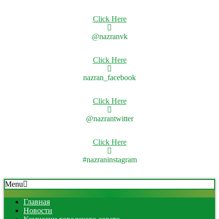
Click Here
@nazranvk
Click Here
nazran_facebook
Click Here
@nazrantwitter
Click Here
#nazraninstagram
Skip
Secondary
Menu
to
Navigation
content
Menu
Главная
Новости