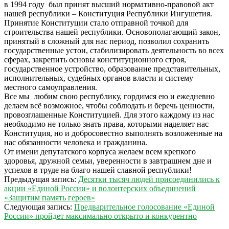
в 1994 году был принят высший нормативно-правовой акт
нашей республики – Конституция Республики Ингушетия.
Принятие Конституции стало отправной точкой для
строительства нашей республики. Основополагающий закон,
принятый в сложный для нас период, позволил сохранить
государственные устои, стабилизировать деятельность во всех
сферах, закрепить основы конституционного строя,
государственное устройство, образование представительных,
исполнительных, судебных органов власти и систему
местного самоуправления.
Все мы любим свою республику, гордимся ею и ежедневно
делаем всё возможное, чтобы соблюдать и беречь ценности,
провозглашенные Конституцией. Для этого каждому из нас
необходимо не только знать права, которыми наделяет нас
Конституция, но и добросовестно выполнять возложенные на
нас обязанности человека и гражданина.
От имени депутатского корпуса желаем всем крепкого
здоровья, дружной семьи, уверенности в завтрашнем дне и
успехов в труде на благо нашей славной республики!
2021-
Предыдущая запись:
Десятки тысяч людей присоединились к
02-
акции «Единой России» и волонтерских объединений
27
«Защитим память героев»
Следующая запись:
Предварительное голосование «Единой
России» пройдет максимально открыто и конкурентно