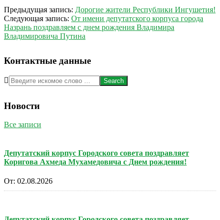
2024-
Предыдущая запись:
Дорогие жители Республики Ингушетия!
09-
Следующая запись:
От имени депутатского корпуса города
30
Назрань поздравляем с днем рождения Владимира
Владимировича Путина
Контактные данные
Search
Новости
Все записи
Депутатский корпус Городского совета поздравляет
Коригова Ахмеда Мухамедовича с Днем рождения!
От:
02.08.2026
Депутатский корпус Городского совета поздравляет