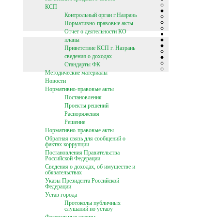
КСП
Контрольный орган г.Назрань
Нормативно-правовые акты
Отчет о деятельности КО
планы
Приветствие КСП г. Назрань
сведения о доходах
Стандарты ФК
Методические материалы
Новости
Нормативно-правовые акты
Постановления
Проекты решений
Распоряжения
Решение
Нормативно-правовые акты
Обратная связь для сообщений о
фактах коррупции
Постановления Правительства
Российской Федерации
Сведения о доходах, об имуществе и
обязательствах
Указы Президента Российской
Федерации
Устав города
Протоколы публичных
слушаний по уставу