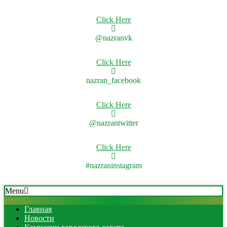
Click Here
@nazranvk
Click Here
nazran_facebook
Click Here
@nazrantwitter
Click Here
#nazraninstagram
Skip
Secondary
Menu
to
Navigation
content
Menu
Главная
Новости