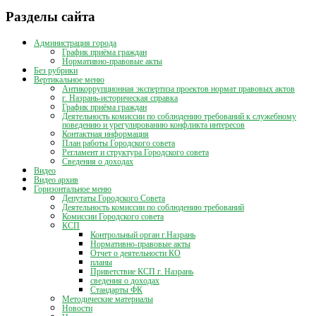
Разделы сайта
Администрация города
График приёма граждан
Нормативно-правовые акты
Без рубрики
Вертикальное меню
Антикоррупционная экспертиза проектов нормат правовых актов
г. Назрань-историческая справка
График приёма граждан
Деятельность комиссии по соблюдению требований к служебному
поведению и урегулированию конфликта интересов
Контактная информация
План работы Городского совета
Регламент и структура Городского совета
Сведения о доходах
Видео
Видео архив
Горизонтальное меню
Депутаты Городского Совета
Деятельность комиссии по соблюдению требований
Комиссии Городского совета
КСП
Контрольный орган г.Назрань
Нормативно-правовые акты
Отчет о деятельности КО
планы
Приветствие КСП г. Назрань
сведения о доходах
Стандарты ФК
Методические материалы
Новости