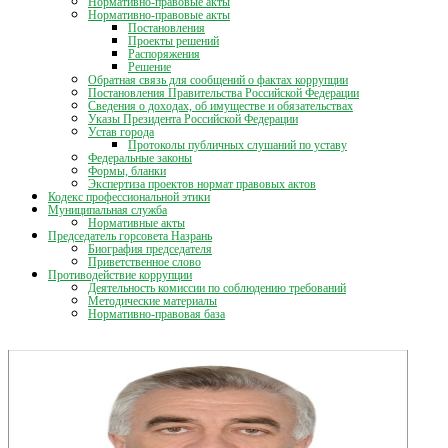
Нормативно-правовые акты
Нормативно-правовые акты
Постановления
Проекты решений
Распоряжения
Решение
Обратная связь для сообщений о фактах коррупции
Постановления Правительства Российской Федерации
Сведения о доходах, об имуществе и обязательствах
Указы Президента Российской Федерации
Устав города
Протоколы публичных слушаний по уставу
Федеральные законы
Формы, бланки
Экспертиза проектов нормат правовых актов
Кодекс профессиональной этики
Муниципальная служба
Нормативные акты
Председатель горсовета Назрань
Биография председателя
Приветственное слово
Противодействие коррупции
Деятельность комиссии по соблюдению требований
Методические материалы
Нормативно-правовая база