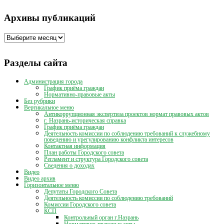
Архивы публикаций
Архивы
публикаций
Разделы сайта
Администрация города
График приёма граждан
Нормативно-правовые акты
Без рубрики
Вертикальное меню
Антикоррупционная экспертиза проектов нормат правовых актов
г. Назрань-историческая справка
График приёма граждан
Деятельность комиссии по соблюдению требований к служебному
поведению и урегулированию конфликта интересов
Контактная информация
План работы Городского совета
Регламент и структура Городского совета
Сведения о доходах
Видео
Видео архив
Горизонтальное меню
Депутаты Городского Совета
Деятельность комиссии по соблюдению требований
Комиссии Городского совета
КСП
Контрольный орган г.Назрань
Нормативно-правовые акты