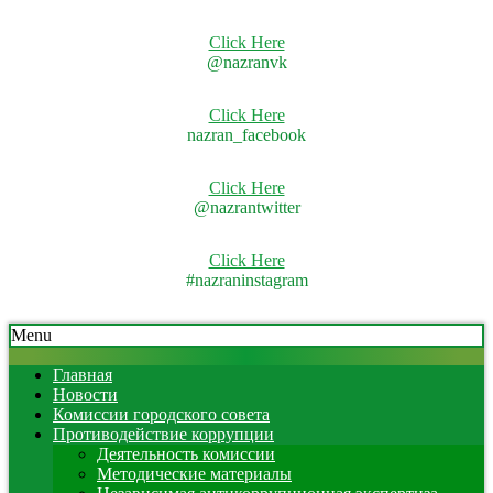
Click Here
@nazranvk
Click Here
nazran_facebook
Click Here
@nazrantwitter
Click Here
#nazraninstagram
Skip
Secondary
Menu
to
Navigation
content
Menu
Главная
Новости
Комиссии городского совета
Противодействие коррупции
Деятельность комиссии
Методические материалы