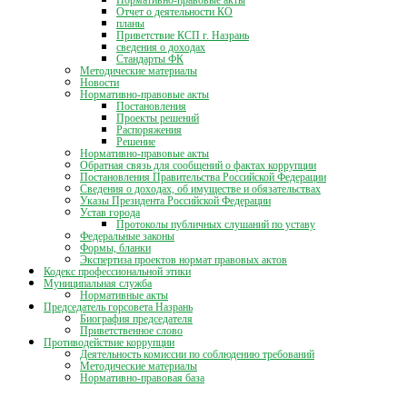
Отчет о деятельности КО
планы
Приветствие КСП г. Назрань
сведения о доходах
Стандарты ФК
Методические материалы
Новости
Нормативно-правовые акты
Постановления
Проекты решений
Распоряжения
Решение
Нормативно-правовые акты
Обратная связь для сообщений о фактах коррупции
Постановления Правительства Российской Федерации
Сведения о доходах, об имуществе и обязательствах
Указы Президента Российской Федерации
Устав города
Протоколы публичных слушаний по уставу
Федеральные законы
Формы, бланки
Экспертиза проектов нормат правовых актов
Кодекс профессиональной этики
Муниципальная служба
Нормативные акты
Председатель горсовета Назрань
Биография председателя
Приветственное слово
Противодействие коррупции
Деятельность комиссии по соблюдению требований
Методические материалы
Нормативно-правовая база