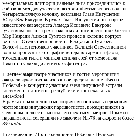
мемориальных плит официальные лица присоединились к
собравшимся для участия в шествии «Бессмертного полка».
Четырехтысячную колонну возглавил Глава Ингушетии
Юнус-Бек Евкуров. В руках Глава Ингушетии нес портрет
известного кавалериста Ахмеда Исиевича Евкурова,
участвовавшего в трех сражениях и погибшего под Одессой.
Мэр Назрани Алихан Тумгоев пронес в колонне портрет
ветерана Отечественной войны Бексултана Тумгоева.
Более 4 тыс. потомков участников Великой Отечественной
войны пронесли фотографии ветеранов армии и флота,
тружеников тыла и узников концлагерей от мемориала
Памяти и Славы до летнего амфитеатра.
В летнем амфитеатре участников и гостей мероприятия
ожидало яркое театрализованное представление «Весна
Победы!» и концерт с участием звезд ингушской эстрады,
заслуженных артистов республики и танцевальных
ансамблей.
В рамках праздничного мероприятия состоялась церемония
чествования ингушских парашютистов, высадившихся на
Северном полюсе с высоты четырех тысяч метров. Прыжки
парашютисты совершили из самолета Ил-76 на скорости более
390 км/ч.
Празднование 71-ой годовщиной Победы в Великой