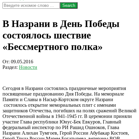
Search
В Назрани в День Победы
состоялось шествие
«Бессмертного полка»
От:
09.05.2016
Раздел:
Новости
Сегодня в Назрани состоялись праздничные мероприятия
посвященные празднованию Дня Победы. На мемориале
Памяти и Славы в Насыр-Кортском округе Назрани
состоялось открытие мемориальных плит с именами
защитников Отечества, погибших на полях сражений Великой
Отечественной войны в 1941-1945 гг. В церемонии приняли
участие Глава республики Юнус-Бек Евкуров, Главный
федеральный инспектор по РИ Рашид Ошноков, Глава
Назрани Алихан Тумгоев, Герой России Абубакар Костоев,
Герой Труда России Марем Богатырева, ветераны ВОВ,