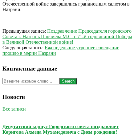
Отечественной войне завершились грандиозным салютом в
Назрани.
2016-
Предыдущая запись:
Поздравление Председателя городского
05-
Совета г. Назрань Парчиева М.С. с 71-й годовщиной Победы
09
в Великой Отечественной войне!
Следующая запись:
Еженедельное утреннее совещание
прошло в мэрии Назрани
Контактные данные
Search
Новости
Все записи
Депутатский корпус Городского совета поздравляет
Коригова Ахмеда Мухамедовича с Днем рождения!