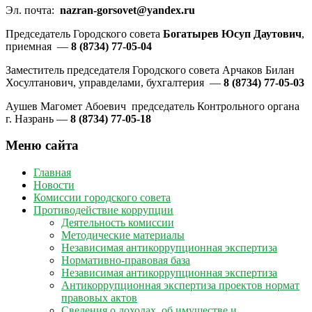
Эл. почта:
nazran-gorsovet@yandex.ru
Председатель Городского совета
Богатырев Юсуп Даутович
,
приемная —
8 (8734) 77-05-04
Заместитель председателя Городского совета Арчаков Билан
Хосултанович, управделами, бухгалтерия —
8 (8734) 77-05-03
Аушев Магомет Абоевич председатель Контрольного органа
г. Назрань —
8 (8734) 77-05-18
Меню сайта
Главная
Новости
Комиссии городского совета
Противодействие коррупции
Деятельность комиссии
Методические материалы
Независимая антикоррупционная экспертиза
Нормативно-правовая база
Независимая антикоррупционная экспертиза
Антикоррупционная экспертиза проектов нормат
правовых актов
Сведения о доходах, об имуществе и