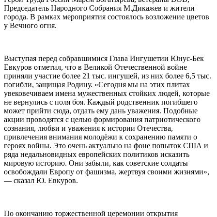
Председатель Народного Собрания М.Дикажев и жители
города. В рамках мероприятия состоялось возложение цветов
у Вечного огня.
Выступая перед собравшимися Глава Ингушетии Юнус-Бек
Евкуров отметил, что в Великой Отечественной войне
приняли участие более 21 тыс. ингушей, из них более 6,5 тыс.
погибли, защищая Родину. «Сегодня мы на этих плитах
увековечиваем имена мужественных стойких людей, которые
не вернулись с поля боя. Каждый родственник погибшего
может прийти сюда, отдать ему дань уважения. Подобные
акции проводятся с целью формирования патриотического
сознания, любви и уважения к истории Отечества,
привлечения внимания молодёжи к сохранению памяти о
героях войны. Это очень актуально на фоне попыток США и
ряда недальновидных европейских политиков исказить
мировую историю. Они забыли, как советские солдаты
освобождали Европу от фашизма, жертвуя своими жизнями»,
— сказал Ю. Евкуров.
По окончанию торжественной церемонии открытия