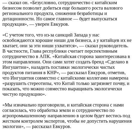
— сказал он. «Безусловно, сотрудничество с китайским
бизнесом позволит добиться еще большего роста валового
регионального продукта, снижения безработицы и
дотационности. Но самое главное — будет выпускаться
продукция», — уверен Евкуров.
«С учетом того, что из-за санкций Запада у нас
освобождаются хорошие ниши для бизнеса, а у китайцев их не
хватает, они за эти ниши ухватятся», — сказал руководитель.
В частности, Глава республики считает перспективным
сотрудничество в АПК. «Китайская сторона заинтересована в
этом направлении. Они сами хотят создать бренд «Сделано в
Ингушетии», наладить поставки экологически чистых
продуктов питания в КНР», — рассказал Евкуров, отметив,
что Ингушетия совместно с китайскими коллегами намерена
«разрушить стереотипы, что Китай только загрязняет почву, и
показать, что можно совместно выращивать экологически
чистую продукцию».
«Мы изначально проговорили, и китайская сторона с нами
согласилась, что обработка земли и сотрудничество по
агропромышленному направлению в целом будет вестись под
жестким контролем экспертов, чтобы не допустить нарушения
экологии», — рассказал Евкуров.