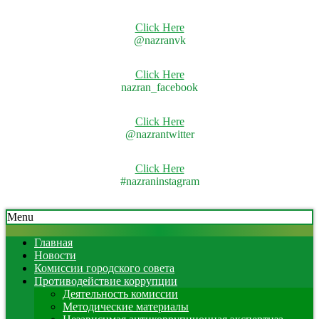
Click Here
@nazranvk
Click Here
nazran_facebook
Click Here
@nazrantwitter
Click Here
#nazraninstagram
Skip
Secondary
Menu
to
Navigation
content
Menu
Главная
Новости
Комиссии городского совета
Противодействие коррупции
Деятельность комиссии
Методические материалы