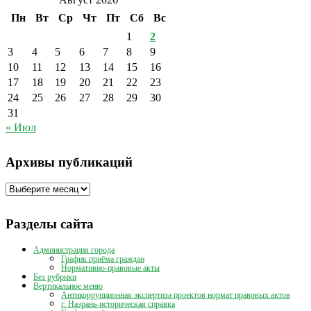
Пн
Вт
Ср
Чт
Пт
Сб
Вс
1
2
3
4
5
6
7
8
9
10
11
12
13
14
15
16
17
18
19
20
21
22
23
24
25
26
27
28
29
30
31
« Июл
Архивы публикаций
Архивы
публикаций
Разделы сайта
Администрация города
График приёма граждан
Нормативно-правовые акты
Без рубрики
Вертикальное меню
Антикоррупционная экспертиза проектов нормат правовых актов
г. Назрань-историческая справка