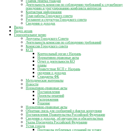
График приёма граждан
Деятельность комиссии по соблюдению требований к служебному
поведению и урегулированию конфликта интересов
Контактная информация
План работы Городского совета
Регламент и структура Городского совета
Сведения о доходах
Видео
Видео архив
Горизонтальное меню
Депутаты Городского Совета
Деятельность комиссии по соблюдению требований
Комиссии Городского совета
КСП
Контрольный орган г.Назрань
Нормативно-правовые акты
Отчет о деятельности КО
планы
Приветствие КСП г. Назрань
сведения о доходах
Стандарты ФК
Методические материалы
Новости
Нормативно-правовые акты
Постановления
Проекты решений
Распоряжения
Решение
Нормативно-правовые акты
Обратная связь для сообщений о фактах коррупции
Постановления Правительства Российской Федерации
Сведения о доходах, об имуществе и обязательствах
Указы Президента Российской Федерации
Устав города
Протоколы публичных слушаний по уставу