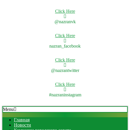
Click Here
@nazranvk
Click Here
nazran_facebook
Click Here
@nazrantwitter
Click Here
#nazraninstagram
Skip
Secondary
Menu
to
Navigation
content
Menu
Главная
Новости