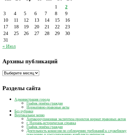
1
2
3
4
5
6
7
8
9
10
11
12
13
14
15
16
17
18
19
20
21
22
23
24
25
26
27
28
29
30
31
« Июл
Архивы публикаций
Архивы
публикаций
Разделы сайта
Администрация города
График приёма граждан
Нормативно-правовые акты
Без рубрики
Вертикальное меню
Антикоррупционная экспертиза проектов нормат правовых актов
г. Назрань-историческая справка
График приёма граждан
Деятельность комиссии по соблюдению требований к служебному
поведению и урегулированию конфликта интересов