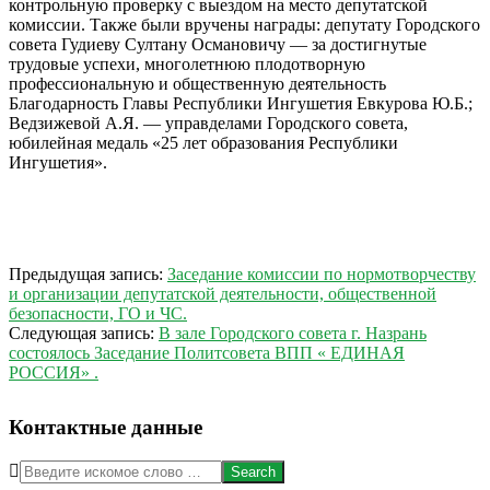
контрольную проверку с выездом на место депутатской
комиссии. Также были вручены награды: депутату Городского
совета Гудиеву Султану Османовичу — за достигнутые
трудовые успехи, многолетнюю плодотворную
профессиональную и общественную деятельность
Благодарность Главы Республики Ингушетия Евкурова Ю.Б.;
Ведзижевой А.Я. — управделами Городского совета,
юбилейная медаль «25 лет образования Республики
Ингушетия».
2017-
Предыдущая запись:
Заседание комиссии по нормотворчеству
07-
и организации депутатской деятельности, общественной
28
безопасности, ГО и ЧС.
Следующая запись:
В зале Городского совета г. Назрань
состоялось Заседание Политсовета ВПП « ЕДИНАЯ
РОССИЯ» .
Контактные данные
Search