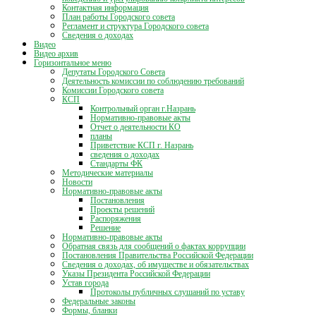
Контактная информация
План работы Городского совета
Регламент и структура Городского совета
Сведения о доходах
Видео
Видео архив
Горизонтальное меню
Депутаты Городского Совета
Деятельность комиссии по соблюдению требований
Комиссии Городского совета
КСП
Контрольный орган г.Назрань
Нормативно-правовые акты
Отчет о деятельности КО
планы
Приветствие КСП г. Назрань
сведения о доходах
Стандарты ФК
Методические материалы
Новости
Нормативно-правовые акты
Постановления
Проекты решений
Распоряжения
Решение
Нормативно-правовые акты
Обратная связь для сообщений о фактах коррупции
Постановления Правительства Российской Федерации
Сведения о доходах, об имуществе и обязательствах
Указы Президента Российской Федерации
Устав города
Протоколы публичных слушаний по уставу
Федеральные законы
Формы, бланки