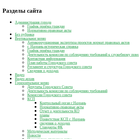
публикаций
Разделы сайта
Администрация города
График приёма граждан
Нормативно-правовые акты
Без рубрики
Вертикальное меню
Антикоррупционная экспертиза проектов нормат правовых актов
г. Назрань-историческая справка
График приёма граждан
Деятельность комиссии по соблюдению требований к служебному пове
Контактная информация
План работы Городского совета
Регламент и структура Городского совета
Сведения о доходах
Видео
Видео архив
Горизонтальное меню
Депутаты Городского Совета
Деятельность комиссии по соблюдению требований
Комиссии Городского совета
КСП
Контрольный орган г.Назрань
Нормативно-правовые акты
Отчет о деятельности КО
планы
Приветствие КСП г. Назрань
сведения о доходах
Стандарты ФК
Методические материалы
Новости