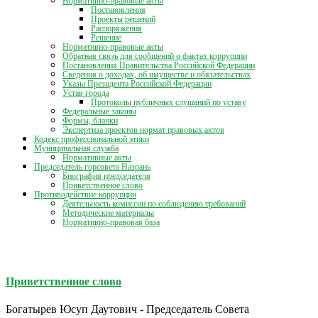
Нормативно-правовые акты
Постановления
Проекты решений
Распоряжения
Решение
Нормативно-правовые акты
Обратная связь для сообщений о фактах коррупции
Постановления Правительства Российской Федерации
Сведения о доходах, об имуществе и обязательствах
Указы Президента Российской Федерации
Устав города
Протоколы публичных слушаний по уставу
Федеральные законы
Формы, бланки
Экспертиза проектов нормат правовых актов
Кодекс профессиональной этики
Муниципальная служба
Нормативные акты
Председатель горсовета Назрань
Биография председателя
Приветственное слово
Противодействие коррупции
Деятельность комиссии по соблюдению требований
Методические материалы
Нормативно-правовая база
Приветственное слово
Богатырев Юсуп Даутович - Председатель Совета