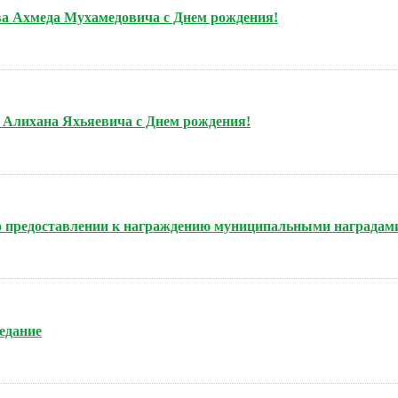
ова Ахмеда Мухамедовича с Днем рождения!
а Алихана Яхьяевича с Днем рождения!
 о предоставлении к награждению муниципальными наградам
седание