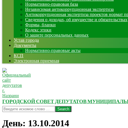
Нормативно-правовая база
Независимая антикоррупционная экспертиза
Антикоррупционная экспертиза проектов нормат п
Сведения о доходах, об имуществе и обязательствах
Формы, бланки
Кодекс этики
О защите персональных данных
Устав города
Документы
Нормативно-правовые акты
КСП
Электронная приемная
ГОРОДСКОЙ СОВЕТ ДЕПУТАТОВ МУНИЦИПАЛЬНО
Search
День:
13.10.2014