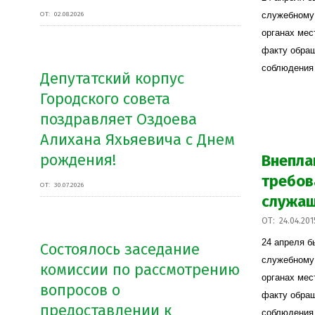
24
ОТ:
02.08.2026
служебному
органах мес
факту обращ
соблюдения
Депутатский корпус
Городского совета
поздравляет Оздоева
Алихана Яхьяевича с Днем
рождения!
Внепла
требов
ОТ:
30.07.2026
служа
2015-
ОТ:
24.04.201
04-
24 апреля б
Состоялось заседание
24
служебному
комиссии по рассмотрению
органах мес
вопросов о
факту обращ
предоставлении к
соблюдения