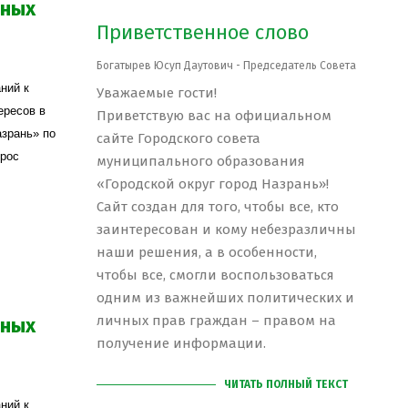
ьных
Приветственное слово
Богатырев Юсуп Даутович - Председатель Совета
ний к
Уважаемые гости!
ересов в
Приветствую вас на официальном
азрань» по
сайте Городского совета
прос
муниципального образования
«Городской округ город Назрань»!
Сайт создан для того, чтобы все, кто
заинтересован и кому небезразличны
наши решения, а в особенности,
чтобы все, смогли воспользоваться
одним из важнейших политических и
личных прав граждан – правом на
ьных
получение информации.
ЧИТАТЬ ПОЛНЫЙ ТЕКСТ
ний к