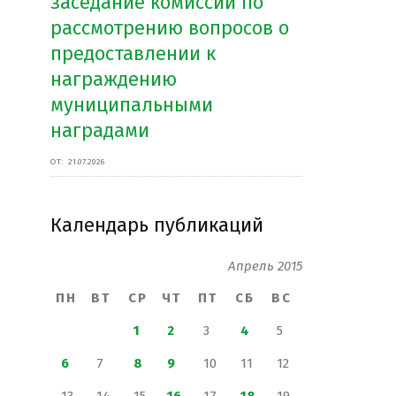
заседание комиссии по
рассмотрению вопросов о
предоставлении к
награждению
муниципальными
наградами
ОТ:
21.07.2026
Календарь публикаций
Апрель 2015
ПН
ВТ
СР
ЧТ
ПТ
СБ
ВС
1
2
3
4
5
6
7
8
9
10
11
12