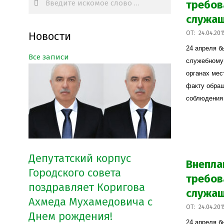
требов
служа
2015-
Новости
ОТ:
24.04.201
04-
24 апреля б
Все записи
24
служебному
органах мес
факту обращ
соблюдения
Депутатский корпус
Внепла
Городского совета
требов
поздравляет Коригова
служа
Ахмеда Мухамедовича с
2015-
ОТ:
24.04.201
Днем рождения!
04-
24 апреля б