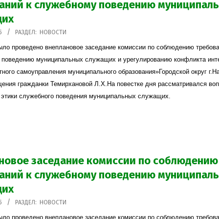
аний к служебному поведению муниципал
щих
5
РАЗДЕЛ:
НОВОСТИ
ыло проведено внеплановое заседание комиссии по соблюдению требова
 поведению муниципальных служащих и урегулированию конфликта инт
тного самоуправления муниципального образования»Городской округ г.Н
ения гражданки Темирхановой Л.Х.На повестке дня рассматривался во
 этики служебного поведения муниципальных служащих.
новое заседание комиссии по соблюдению
аний к служебному поведению муниципал
щих
5
РАЗДЕЛ:
НОВОСТИ
ыло проведено внеплановое заседание комиссии по соблюдению требова