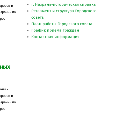
г. Назрань-историческая справка
ересов в
Регламент и структура Городского
азрань» по
совета
прос
План работы Городского совета
График приёма граждан
Контактная информация
ьных
ний к
ересов в
азрань» по
прос