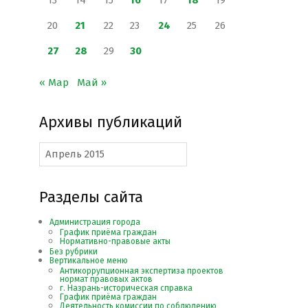
13
14
15
16
17
18
19
20
21
22
23
24
25
26
27
28
29
30
« Мар
Май »
Архивы публикаций
Архивы
публикаций
Разделы сайта
Администрация города
График приёма граждан
Нормативно-правовые акты
Без рубрики
Вертикальное меню
Антикоррупционная экспертиза проектов
нормат правовых актов
г. Назрань-историческая справка
График приёма граждан
Деятельность комиссии по соблюдению