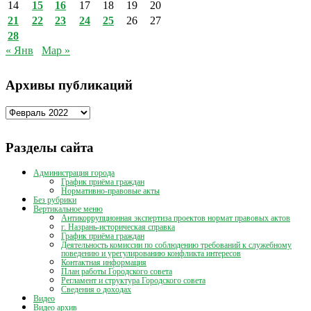
14
15
16
17
18
19
20
21
22
23
24
25
26
27
28
« Янв
Мар »
Архивы публикаций
Архивы
публикаций
Разделы сайта
Администрация города
График приёма граждан
Нормативно-правовые акты
Без рубрики
Вертикальное меню
Антикоррупционная экспертиза проектов нормат правовых актов
г. Назрань-историческая справка
График приёма граждан
Деятельность комиссии по соблюдению требований к служебному
поведению и урегулированию конфликта интересов
Контактная информация
План работы Городского совета
Регламент и структура Городского совета
Сведения о доходах
Видео
Видео архив