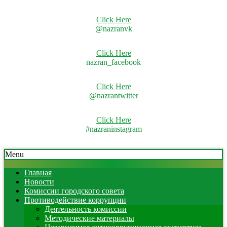
Click Here
@nazranvk
Click Here
nazran_facebook
Click Here
@nazrantwitter
Click Here
#nazraninstagram
Skip
Secondary
Menu
to
Navigation
content
Menu
Главная
Новости
Комиссии городского совета
Противодействие коррупции
Деятельность комиссии
Методические материалы