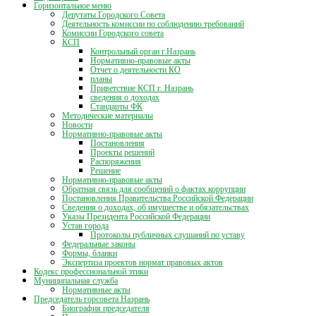
Горизонтальное меню
Депутаты Городского Совета
Деятельность комиссии по соблюдению требований
Комиссии Городского совета
КСП
Контрольный орган г.Назрань
Нормативно-правовые акты
Отчет о деятельности КО
планы
Приветствие КСП г. Назрань
сведения о доходах
Стандарты ФК
Методические материалы
Новости
Нормативно-правовые акты
Постановления
Проекты решений
Распоряжения
Решение
Нормативно-правовые акты
Обратная связь для сообщений о фактах коррупции
Постановления Правительства Российской Федерации
Сведения о доходах, об имуществе и обязательствах
Указы Президента Российской Федерации
Устав города
Протоколы публичных слушаний по уставу
Федеральные законы
Формы, бланки
Экспертиза проектов нормат правовых актов
Кодекс профессиональной этики
Муниципальная служба
Нормативные акты
Председатель горсовета Назрань
Биография председателя