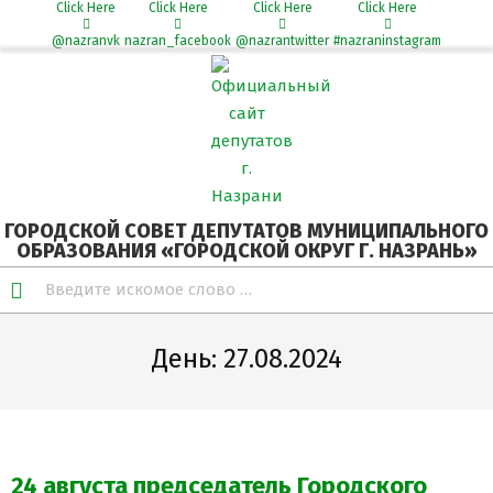
Click Here
Click Here
Click Here
Click Here
@nazranvk
nazran_facebook
@nazrantwitter
#nazraninstagram
Skip
Secondary
to
Navigation
content
Menu
ГОРОДСКОЙ СОВЕТ ДЕПУТАТОВ МУНИЦИПАЛЬНОГО
ОБРАЗОВАНИЯ «ГОРОДСКОЙ ОКРУГ Г. НАЗРАНЬ»
Search
День:
27.08.2024
24 августа председатель Городского