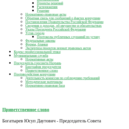
Проекты решений
Распоряжения
Решение
Нормативно-правовые акты
Обратная связь для сообщений о фактах коррупции
Постановления Правительства Российской Федерации
Сведения о доходах, об имуществе и обязательствах
Указы Президента Российской Федерации
Устав города
Протоколы публичных слушаний по уставу
Федеральные законы
Формы, бланки
Экспертиза проектов нормат правовых актов
Кодекс профессиональной этики
Муниципальная служба
Нормативные акты
Председатель горсовета Назрань
Биография председателя
Приветственное слово
Противодействие коррупции
Деятельность комиссии по соблюдению требований
Методические материалы
Нормативно-правовая база
Приветственное слово
Богатырев Юсуп Даутович - Председатель Совета