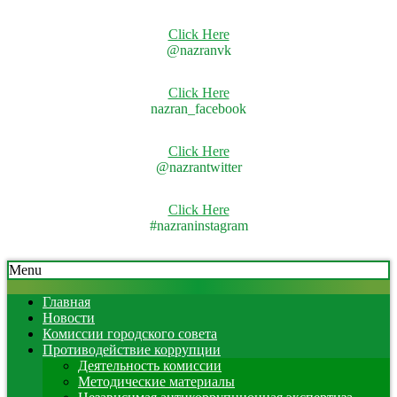
Click Here
@nazranvk
Click Here
nazran_facebook
Click Here
@nazrantwitter
Click Here
#nazraninstagram
Skip
Secondary
Menu
to
Navigation
content
Menu
Главная
Новости
Комиссии городского совета
Противодействие коррупции
Деятельность комиссии
Методические материалы