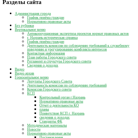
Разделы сайта
Администрация города
График приёма граждан
Нормативно-правовые акты
Без рубрики
Вертикальное меню
Антикоррупционная экспертиза проектов нормат правовых актов
г. Назрань-историческая справка
График приёма граждан
Деятельность комиссии по соблюдению требований к служебному
поведению и урегулированию конфликта интересов
Контактная информация
План работы Городского совета
Регламент и структура Городского совета
Сведения о доходах
Видео
Видео архив
Горизонтальное меню
Депутаты Городского Совета
Деятельность комиссии по соблюдению требований
Комиссии Городского совета
КСП
Контрольный орган г.Назрань
Нормативно-правовые акты
Отчет о деятельности КО
планы
Приветствие КСП г. Назрань
сведения о доходах
Стандарты ФК
Методические материалы
Новости
Нормативно-правовые акты
Постановления