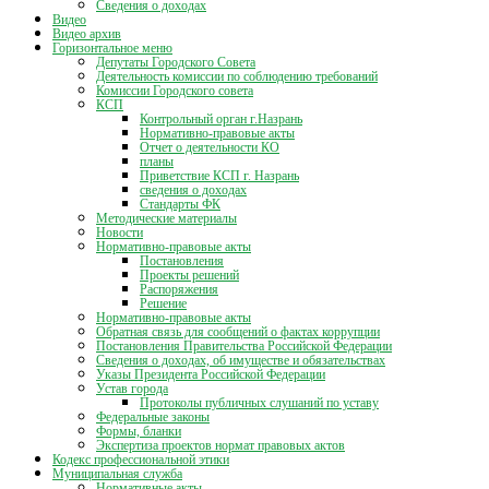
Сведения о доходах
Видео
Видео архив
Горизонтальное меню
Депутаты Городского Совета
Деятельность комиссии по соблюдению требований
Комиссии Городского совета
КСП
Контрольный орган г.Назрань
Нормативно-правовые акты
Отчет о деятельности КО
планы
Приветствие КСП г. Назрань
сведения о доходах
Стандарты ФК
Методические материалы
Новости
Нормативно-правовые акты
Постановления
Проекты решений
Распоряжения
Решение
Нормативно-правовые акты
Обратная связь для сообщений о фактах коррупции
Постановления Правительства Российской Федерации
Сведения о доходах, об имуществе и обязательствах
Указы Президента Российской Федерации
Устав города
Протоколы публичных слушаний по уставу
Федеральные законы
Формы, бланки
Экспертиза проектов нормат правовых актов
Кодекс профессиональной этики
Муниципальная служба
Нормативные акты