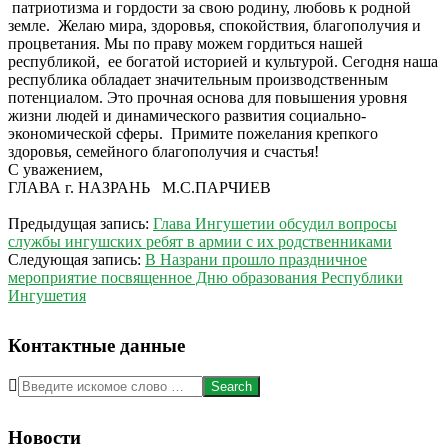
патриотизма и гордости за свою родину, любовь к родной
земле. Желаю мира, здоровья, спокойствия, благополучия и
процветания. Мы по праву можем гордиться нашей
республикой, ее богатой историей и культурой. Сегодня наша
республика обладает значительным производственным
потенциалом. Это прочная основа для повышения уровня
жизни людей и динамического развития социально-
экономической сферы. Примите пожелания крепкого
здоровья, семейного благополучия и счастья!
С уважением,
ГЛАВА г. НАЗРАНЬ М.С.ПАРЧИЕВ
2015-
Предыдущая запись:
Глава Ингушетии обсудил вопросы
06-
службы ингушских ребят в армии с их родственниками
04
Следующая запись:
В Назрани прошло праздничное
мероприятие посвященное Дню образования Республики
Ингушетия
Контактные данные
Search
Новости