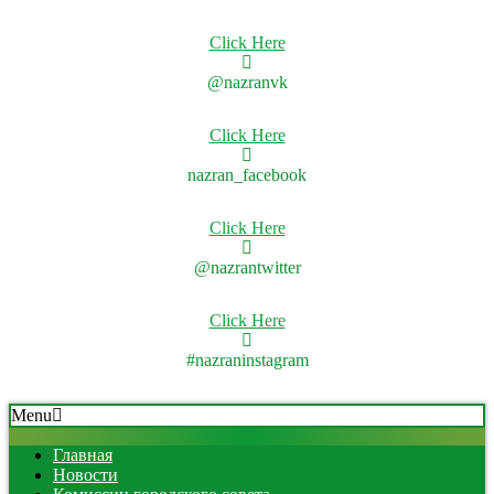
Click Here
@nazranvk
Click Here
nazran_facebook
Click Here
@nazrantwitter
Click Here
#nazraninstagram
Skip
Secondary
Menu
to
Navigation
content
Menu
Главная
Новости