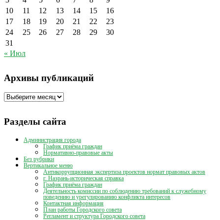
10
11
12
13
14
15
16
17
18
19
20
21
22
23
24
25
26
27
28
29
30
31
« Июл
Архивы публикаций
Архивы
публикаций
Разделы сайта
Администрация города
График приёма граждан
Нормативно-правовые акты
Без рубрики
Вертикальное меню
Антикоррупционная экспертиза проектов нормат правовых актов
г. Назрань-историческая справка
График приёма граждан
Деятельность комиссии по соблюдению требований к служебному
поведению и урегулированию конфликта интересов
Контактная информация
План работы Городского совета
Регламент и структура Городского совета