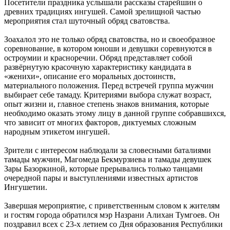
Посетители праздника услышали рассказы старейшин о
древних традициях ингушей. Самой зрелищной частью
мероприятия стал шуточный обряд сватовства.
Зоахалол это не только обряд сватовства, но и своеобразное
соревнование, в котором юноши и девушки соревнуются в
остроумии и красноречии. Обряд представляет собой
развёрнутую красочную характеристику кандидата в
«женихи», описание его моральных достоинств,
материального положения. Перед встречей группа мужчин
выбирает себе тамаду. Критериями выбора служат возраст,
опыт жизни и, главное степень знаков внимания, которые
необходимо оказать этому лицу в данной группе собравшихся,
что зависит от многих факторов, диктуемых сложным
народным этикетом ингушей.
Зрители с интересом наблюдали за словесными баталиями
тамады мужчин, Магомеда Бекмурзиева и тамады девушек
Зары Базоркиной, которые прерывались только танцами
очередной пары и выступлениями известных артистов
Ингушетии.
Завершая мероприятие, с приветственным словом к жителям
и гостям города обратился мэр Назрани Алихан Тумгоев. Он
поздравил всех с 23-х летием со Дня образования Республики