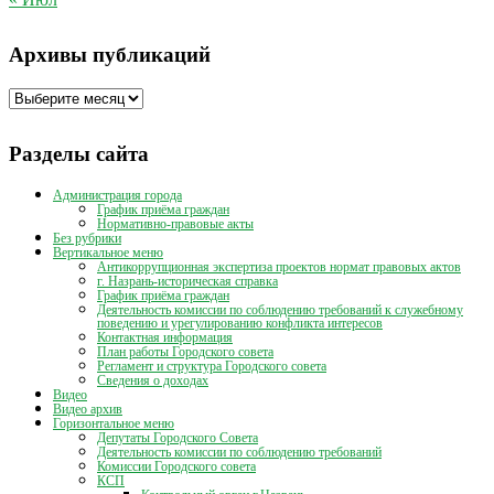
Архивы публикаций
Архивы
публикаций
Разделы сайта
Администрация города
График приёма граждан
Нормативно-правовые акты
Без рубрики
Вертикальное меню
Антикоррупционная экспертиза проектов нормат правовых актов
г. Назрань-историческая справка
График приёма граждан
Деятельность комиссии по соблюдению требований к служебному
поведению и урегулированию конфликта интересов
Контактная информация
План работы Городского совета
Регламент и структура Городского совета
Сведения о доходах
Видео
Видео архив
Горизонтальное меню
Депутаты Городского Совета
Деятельность комиссии по соблюдению требований
Комиссии Городского совета
КСП