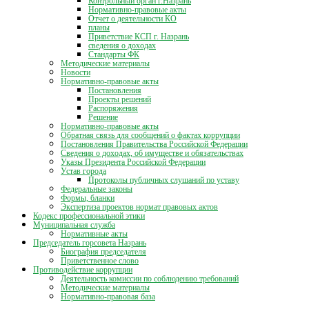
Контрольный орган г.Назрань
Нормативно-правовые акты
Отчет о деятельности КО
планы
Приветствие КСП г. Назрань
сведения о доходах
Стандарты ФК
Методические материалы
Новости
Нормативно-правовые акты
Постановления
Проекты решений
Распоряжения
Решение
Нормативно-правовые акты
Обратная связь для сообщений о фактах коррупции
Постановления Правительства Российской Федерации
Сведения о доходах, об имуществе и обязательствах
Указы Президента Российской Федерации
Устав города
Протоколы публичных слушаний по уставу
Федеральные законы
Формы, бланки
Экспертиза проектов нормат правовых актов
Кодекс профессиональной этики
Муниципальная служба
Нормативные акты
Председатель горсовета Назрань
Биография председателя
Приветственное слово
Противодействие коррупции
Деятельность комиссии по соблюдению требований
Методические материалы
Нормативно-правовая база