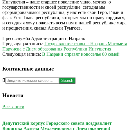
Ингушетия – наше старшее поколение ушло, мечтая о
государственности и своей республике, сегодня мы
сформировавшаяся республика, у нас есть свой Герб, Гимн и
флаг. Есть Глава республики, которым мы по праву гордимся,
и сегодня я хочу пожелать всем нам и нашей республике мира
и процветания, сказал Алихан Тумгоев.
Пресс-служба Администрации г. Назрань
2015-
Предыдущая запись:
Поздравление главы г. Назрань Магомета
06-
Парчиева с Днем образования Республики Ингушетия
04
Следующая запись:
В Назрани справят новоселье 80 семей
Контактные данные
Search
Новости
Все записи
Депутатский корпус Городского совета поздравляет
Коригова Ахмеда Мухамедовича с Днем рождения!