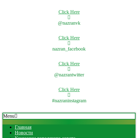
Click Here
@nazranvk
Click Here
nazran_facebook
Click Here
@nazrantwitter
Click Here
#nazraninstagram
Skip
Secondary
Menu
to
Navigation
content
Menu
Главная
Новости