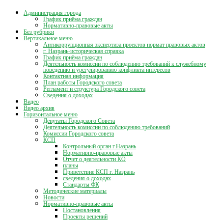
Администрация города
График приёма граждан
Нормативно-правовые акты
Без рубрики
Вертикальное меню
Антикоррупционная экспертиза проектов нормат правовых актов
г. Назрань-историческая справка
График приёма граждан
Деятельность комиссии по соблюдению требований к служебному
поведению и урегулированию конфликта интересов
Контактная информация
План работы Городского совета
Регламент и структура Городского совета
Сведения о доходах
Видео
Видео архив
Горизонтальное меню
Депутаты Городского Совета
Деятельность комиссии по соблюдению требований
Комиссии Городского совета
КСП
Контрольный орган г.Назрань
Нормативно-правовые акты
Отчет о деятельности КО
планы
Приветствие КСП г. Назрань
сведения о доходах
Стандарты ФК
Методические материалы
Новости
Нормативно-правовые акты
Постановления
Проекты решений