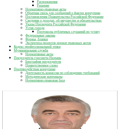
Распоряжения
Решение
Нормативно-правовые акты
Обратная связь для сообщений о фактах коррупции
Постановления Правительства Российской Федерации
Сведения о доходах, об имуществе и обязательствах
Указы Президента Российской Федерации
Устав города
Протоколы публичных слушаний по уставу
Федеральные законы
Формы, бланки
Экспертиза проектов нормат правовых актов
Кодекс профессиональной этики
Муниципальная служба
Нормативные акты
Председатель горсовета Назрань
Биография председателя
Приветственное слово
Противодействие коррупции
Деятельность комиссии по соблюдению требований
Методические материалы
Нормативно-правовая база