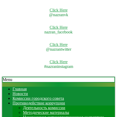
Click Here
@nazranvk
Click Here
nazran_facebook
Click Here
@nazrantwitter
Click Here
#nazraninstagram
Skip
Secondary
Menu
to
Navigation
content
Menu
Главная
Новости
Комиссии городского совета
Противодействие коррупции
Деятельность комиссии
Методические материалы