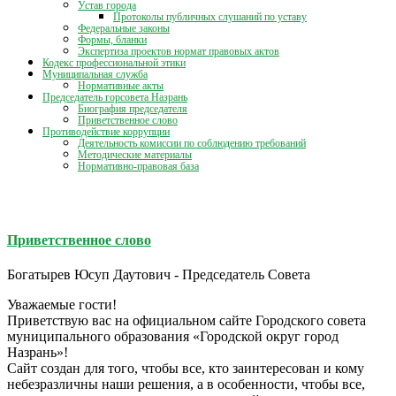
Устав города
Протоколы публичных слушаний по уставу
Федеральные законы
Формы, бланки
Экспертиза проектов нормат правовых актов
Кодекс профессиональной этики
Муниципальная служба
Нормативные акты
Председатель горсовета Назрань
Биография председателя
Приветственное слово
Противодействие коррупции
Деятельность комиссии по соблюдению требований
Методические материалы
Нормативно-правовая база
Приветственное слово
Богатырев Юсуп Даутович - Председатель Совета
Уважаемые гости!
Приветствую вас на официальном сайте Городского совета
муниципального образования «Городской округ город
Назрань»!
Сайт создан для того, чтобы все, кто заинтересован и кому
небезразличны наши решения, а в особенности, чтобы все,