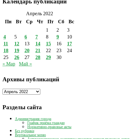
Календарь публикаций
Апрель 2022
Пн
Вт
Ср
Чт
Пт
Сб
Вс
1
2
3
4
5
6
7
8
9
10
11
12
13
14
15
16
17
18
19
20
21
22
23
24
25
26
27
28
29
30
« Мар
Май »
Архивы публикаций
Архивы
публикаций
Разделы сайта
Администрация города
График приёма граждан
Нормативно-правовые акты
Без рубрики
Вертикальное меню
Антикоррупционная экспертиза проектов нормат правовых актов