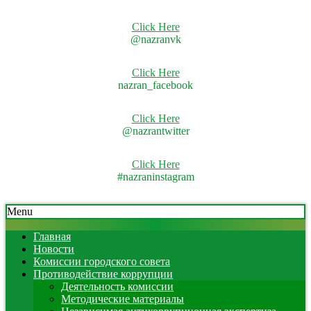
Click Here
@nazranvk
Click Here
nazran_facebook
Click Here
@nazrantwitter
Click Here
#nazraninstagram
Skip
Secondary
Menu
to
Navigation
content
Menu
Главная
Новости
Комиссии городского совета
Противодействие коррупции
Деятельность комиссии
Методические материалы