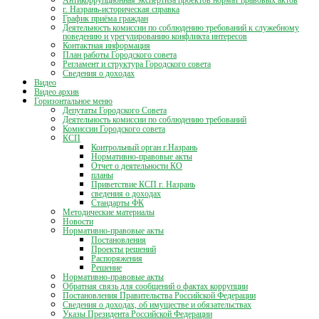
г. Назрань-историческая справка
График приёма граждан
Деятельность комиссии по соблюдению требований к служебному
поведению и урегулированию конфликта интересов
Контактная информация
План работы Городского совета
Регламент и структура Городского совета
Сведения о доходах
Видео
Видео архив
Горизонтальное меню
Депутаты Городского Совета
Деятельность комиссии по соблюдению требований
Комиссии Городского совета
КСП
Контрольный орган г.Назрань
Нормативно-правовые акты
Отчет о деятельности КО
планы
Приветствие КСП г. Назрань
сведения о доходах
Стандарты ФК
Методические материалы
Новости
Нормативно-правовые акты
Постановления
Проекты решений
Распоряжения
Решение
Нормативно-правовые акты
Обратная связь для сообщений о фактах коррупции
Постановления Правительства Российской Федерации
Сведения о доходах, об имуществе и обязательствах
Указы Президента Российской Федерации