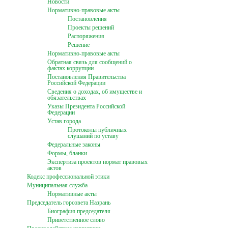
Новости
Нормативно-правовые акты
Постановления
Проекты решений
Распоряжения
Решение
Нормативно-правовые акты
Обратная связь для сообщений о
фактах коррупции
Постановления Правительства
Российской Федерации
Сведения о доходах, об имуществе и
обязательствах
Указы Президента Российской
Федерации
Устав города
Протоколы публичных
слушаний по уставу
Федеральные законы
Формы, бланки
Экспертиза проектов нормат правовых
актов
Кодекс профессиональной этики
Муниципальная служба
Нормативные акты
Председатель горсовета Назрань
Биография председателя
Приветственное слово