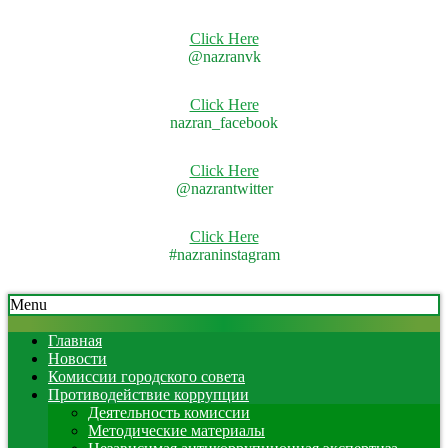
Click Here
@nazranvk
Click Here
nazran_facebook
Click Here
@nazrantwitter
Click Here
#nazraninstagram
Skip
Secondary
Menu
to
Navigation
content
Menu
Главная
Новости
Комиссии городского совета
Противодействие коррупции
Деятельность комиссии
Методические материалы